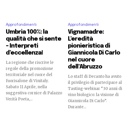
Approfondimenti
Approfondimenti
Umbria 100%: la
Vignamadre:
qualità che si sente
L’eredità
– Interpreti
pionieristica di
d’eccellenza!
Giannicola Di Carlo
nel cuore
La regione che riscrive le
dell’Abruzzo
regole della promozione
territoriale nel cuore del
Lo staff di Decanto ha avuto
fuorisalone di Vinitaly.
il privilegio di partecipare al
Sabato 11 Aprile, nella
Tasting-webinar “30 anni di
suggestiva cornice di Palazzo
vino biologico: la visione di
Verità Poeta,...
Giannicola Di Carlo”.
Durante...