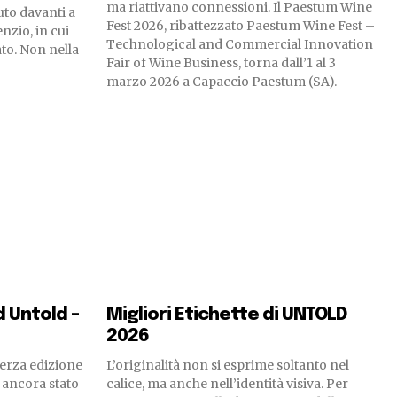
ma riattivano connessioni. Il Paestum Wine
to davanti a
Fest 2026, ribattezzato Paestum Wine Fest –
enzio, in cui
Technological and Commercial Innovation
to. Non nella
Fair of Wine Business, torna dall’1 al 3
marzo 2026 a Capaccio Paestum (SA).
d Untold –
Migliori Etichette di UNTOLD
2026
 terza edizione
L’originalità non si esprime soltanto nel
 ancora stato
calice, ma anche nell’identità visiva. Per