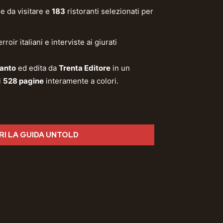
e da visitare e
183
ristoranti selezionati per
oir italiani e interviste ai giurati
anto
ed edita da
Trenta Editore
in un
i
528 pagine
interamente a colori.
I LA GUIDA UNTOLD