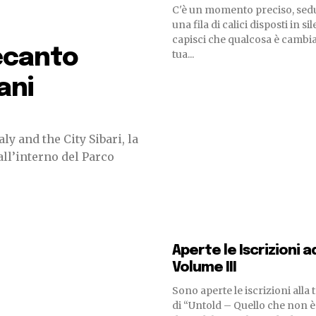
C'è un momento preciso, sedu
una fila di calici disposti in sil
capisci che qualcosa è cambia
Decanto
tua...
iani
aly and the City Sibari, la
all’interno del Parco
Aperte le Iscrizioni a
Volume III
Sono aperte le iscrizioni alla
di “Untold – Quello che non è