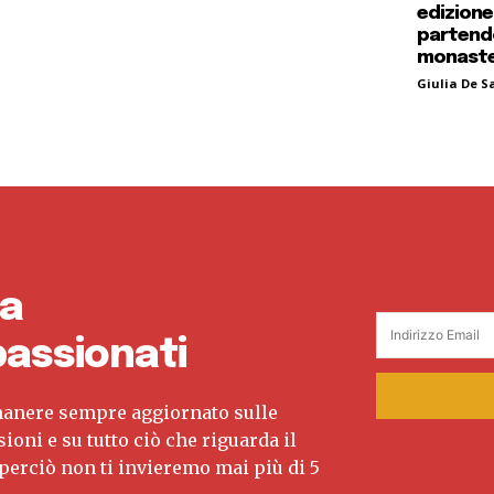
edizione
partendo
monaste
Giulia De S
ra
assionati
imanere sempre aggiornato sulle
sioni e su tutto ciò che riguarda il
erciò non ti invieremo mai più di 5