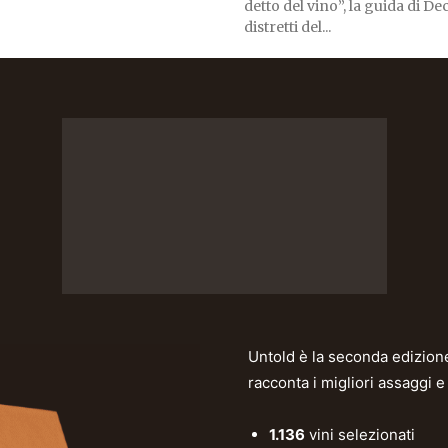
detto del vino”, la guida di De
distretti del...
Untold è la seconda edizione 
racconta i migliori assaggi 
1.136
vini selezionati