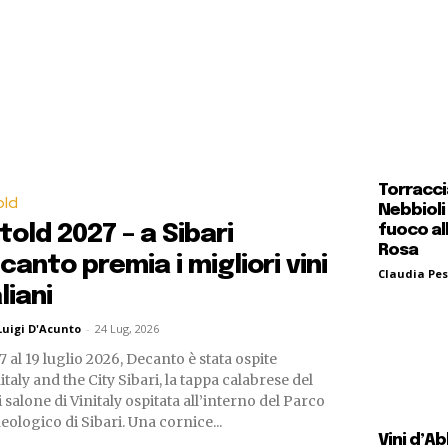
Torraccia
old
Nebbioli
told 2027 – a Sibari
fuoco al
Rosa
canto premia i migliori vini
Claudia Pes
liani
Luigi D'Acunto
-
24 Lug, 2026
7 al 19 luglio 2026, Decanto è stata ospite
italy and the City Sibari, la tappa calabrese del
 salone di Vinitaly ospitata all’interno del Parco
eologico di Sibari. Una cornice...
Vini d’Ab