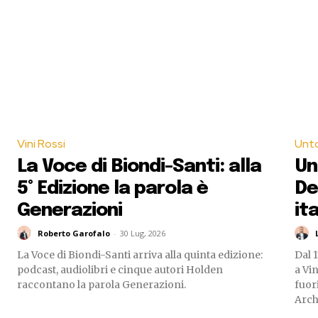
Vini Rossi
Unt
La Voce di Biondi-Santi: alla
Un
5° Edizione la parola è
De
Generazioni
ita
Roberto Garofalo
-
30 Lug, 2026
La Voce di Biondi-Santi arriva alla quinta edizione:
Dal 1
podcast, audiolibri e cinque autori Holden
a Vin
raccontano la parola Generazioni.
fuori
Arch