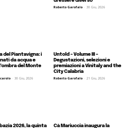
di essere diverso
Roberto Garofalo
-
30 Giu, 2026
 del Piantavigna: i
Untold – Volume III –
 nati da acqua e
Degustazioni, selezioni e
l’ombra del Monte
premiazioni a Vinitaly and the
City Calabria
carolo
-
30 Giu, 2026
Roberto Garofalo
-
21 Giu, 2026
bazia 2026, la quinta
Cà Mariuccia inaugura la