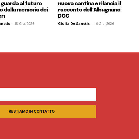
 guarda al futuro
nuova cantina e rilancia il
 dalla memoria dei
racconto dell’Albugnano
ri
DOC
anctis
-
18 Giu, 2026
Giulia De Sanctis
-
16 Giu, 2026
RESTIAMO IN CONTATTO