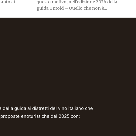
canto ai
questo motivo, nell'edizione 2026 della
guida Untold – Quello che non è...
della guida ai distretti del vino italiano che
e proposte enoturistiche del 2025 con: