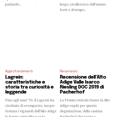
parlando...
luogo cavalleresco dall'animo
forte e al tempo...
Approfondimenti
Recensioni
Lagrein:
Recensione dell’Alto
caratteristiche e
Adige Valle Isarco
storia tra curiosità e
Riesling DOC 2019 di
leggende
Pacherhof
Fino agli anni ‘70, il Lagrein ha
La Tenuta vinicola Siamo in Alto
rischiato di scomparire, ma per
Adige ospiti, per questa
fortuna i vignaioli dell’Alto Adige
degustazione, della cantina
lo hanno custodito e ce lo
Pacherhof che sorge a