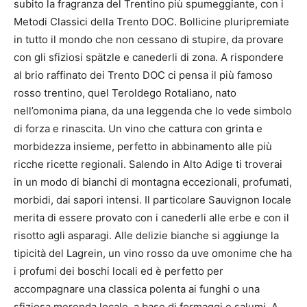
subito la fragranza del Trentino più spumeggiante, con i
Metodi Classici della Trento DOC. Bollicine pluripremiate
in tutto il mondo che non cessano di stupire, da provare
con gli sfiziosi spätzle e canederli di zona. A rispondere
al brio raffinato dei Trento DOC ci pensa il più famoso
rosso trentino, quel Teroldego Rotaliano, nato
nell’omonima piana, da una leggenda che lo vede simbolo
di forza e rinascita. Un vino che cattura con grinta e
morbidezza insieme, perfetto in abbinamento alle più
ricche ricette regionali. Salendo in Alto Adige ti troverai
in un modo di bianchi di montagna eccezionali, profumati,
morbidi, dai sapori intensi. Il particolare Sauvignon locale
merita di essere provato con i canederli alle erbe e con il
risotto agli asparagi. Alle delizie bianche si aggiunge la
tipicità del Lagrein, un vino rosso da uve omonime che ha
i profumi dei boschi locali ed è perfetto per
accompagnare una classica polenta ai funghi o una
sfiziosa merenda locale, a base di formaggi e salumi. A