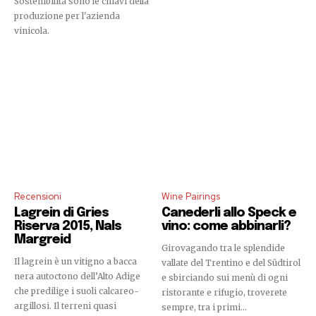
Sostenibilità sono le chiavi della
produzione per l'azienda
vinicola.
Recensioni
Wine Pairings
Lagrein di Gries
Canederli allo Speck e
Riserva 2015, Nals
vino: come abbinarli?
Margreid
Girovagando tra le splendide
Il lagrein è un vitigno a bacca
vallate del Trentino e del Südtirol
nera autoctono dell’Alto Adige
e sbirciando sui menù di ogni
che predilige i suoli calcareo-
ristorante e rifugio, troverete
argillosi. Il terreni quasi
sempre, tra i primi...