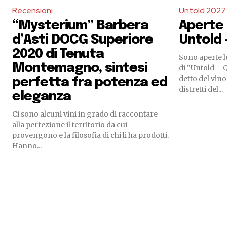
Recensioni
Untold 2027
“Mysterium” Barbera
Aperte l
d’Asti DOCG Superiore
Untold –
2020 di Tenuta
Sono aperte le
Montemagno, sintesi
di “Untold – 
detto del vino
perfetta fra potenza ed
distretti del...
eleganza
Ci sono alcuni vini in grado di raccontare
alla perfezione il territorio da cui
provengono e la filosofia di chi li ha prodotti.
Hanno...