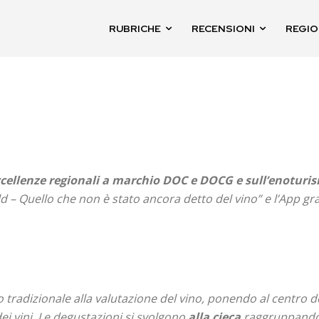
RUBRICHE
RECENSIONI
REGIO
cellenze regionali a marchio DOC e DOCG e sull’enoturi
d – Quello che non è stato ancora detto del vino”
e l’App gra
o tradizionale alla valutazione del vino, ponendo al centro 
i vini. Le degustazioni si svolgono
alla cieca
raggruppando i