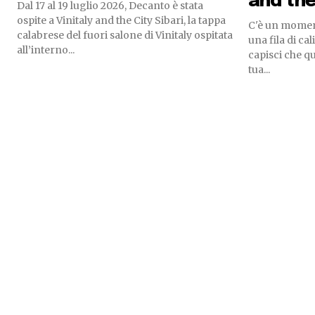
and the
Dal 17 al 19 luglio 2026, Decanto è stata
ospite a Vinitaly and the City Sibari, la tappa
C'è un moment
calabrese del fuori salone di Vinitaly ospitata
una fila di cal
all’interno...
capisci che q
tua...