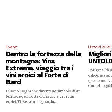
Eventi
Untold 2026
Dentro la fortezza della
Migliori
montagna: Vins
UNTOLD
Extreme, viaggio tra i
L’originalità 
vini eroici al Forte di
calice, ma anc
questo motivo
Bard
Untold – Quell
Ci sono luoghi che diventano simbolo di un
territorio, e il Forte di Bard lo è per i vini
eroici. Ti basta uno sguardo...