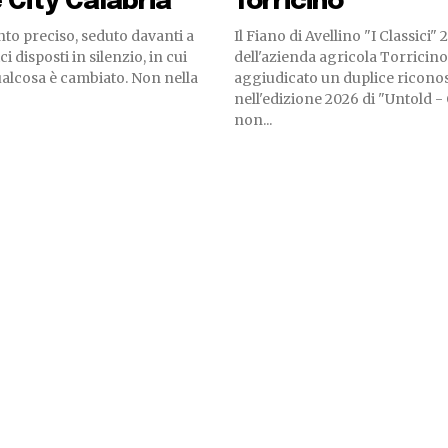
 City Calabria
Torricino
o preciso, seduto davanti a
Il Fiano di Avellino "I Classici"
ici disposti in silenzio, in cui
dell'azienda agricola Torricino 
ualcosa è cambiato. Non nella
aggiudicato un duplice ricon
nell'edizione 2026 di "Untold -
non...