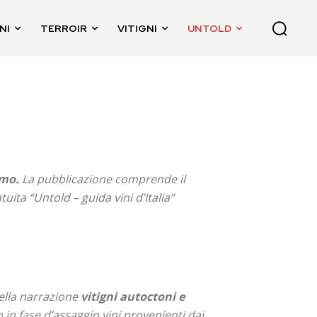
NI
TERROIR
VITIGNI
UNTOLD
smo.
La pubblicazione comprende il
tuita “Untold – guida vini d’Italia”
della narrazione
vitigni autoctoni e
n fase d’assaggio vini provenienti dai