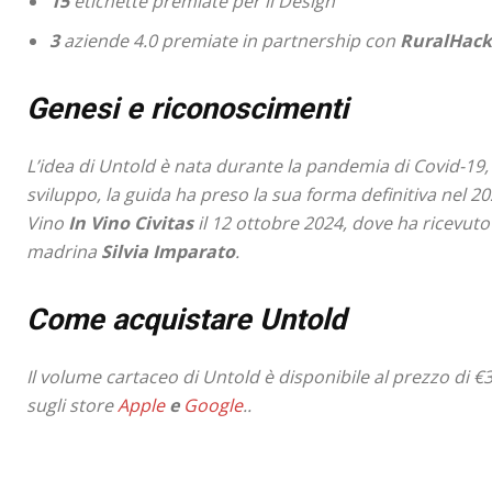
15
etichette premiate per il Design
3
aziende 4.0 premiate in partnership con
RuralHack
Genesi e riconoscimenti
L’idea di
Untold
è nata durante la pandemia di Covid-19, 
sviluppo, la guida ha preso la sua forma definitiva nel 20
Vino
In Vino Civitas
il 12 ottobre 2024, dove ha ricevuto
madrina
Silvia Imparato
.
Come acquistare
Untold
Il volume cartaceo di
Untold
è disponibile al prezzo di €3
sugli store
Apple
e
Google
..