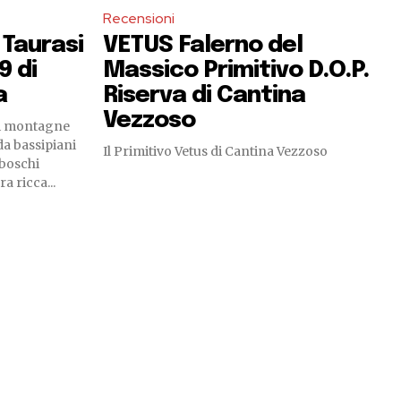
Recensioni
Taurasi
VETUS Falerno del
9 di
Massico Primitivo D.O.P.
a
Riserva di Cantina
Vezzoso
di montagne
da bassipiani
Il Primitivo Vetus di Cantina Vezzoso
 boschi
a ricca...