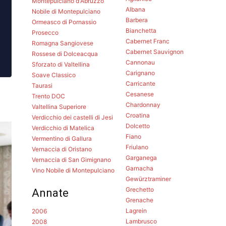
Montepulciano d'Abruzzo
Albana
Nobile di Montepulciano
Barbera
Ormeasco di Pornassio
Bianchetta
Prosecco
Cabernet Franc
Romagna Sangiovese
Cabernet Sauvignon
Rossese di Dolceacqua
Cannonau
Sforzato di Valtellina
Carignano
Soave Classico
Carricante
Taurasi
Cesanese
Trento DOC
Chardonnay
Valtellina Superiore
Croatina
Verdicchio dei castelli di Jesi
Dolcetto
Verdicchio di Matelica
Fiano
Vermentino di Gallura
Friulano
Vernaccia di Oristano
Garganega
Vernaccia di San Gimignano
Garnacha
Vino Nobile di Montepulciano
Gewürztraminer
Grechetto
Annate
Grenache
Lagrein
2006
Lambrusco
2008