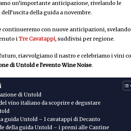
riamo un’importante anticipazione, rivelando le
 dell’uscita della guida a novembre.
e continueremo con nuove anticipazioni, svelando
tenuto i
Tre Cavatappi
, suddivisi per regione.
futuro, riavvolgiamo il nastro e celebriamo i vini c
ne di Untold e l’evento Wine Noise
.
i
azione di Untold
del vino italiano da scoprire e degustare
told
lla guida Untold – I cavatappi di Decanto
de della guida Untold – i premi alle Cantine