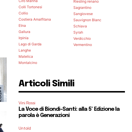
Cirò Marina
Riesling renano
Colli Tortonesi
Sagrantino
Collio
Sangiovese
Costiera Amalfitana
Sauvignon Blanc
Etna
Schiava
Gallura
Syrah
Irpinia
Verdicchio
Lago di Garda
Vermentino
Langhe
Matelica
Montalcino
Articoli Simili
Vini Rossi
La Voce di Biondi-Santi: alla 5° Edizione la
parola è Generazioni
Untold