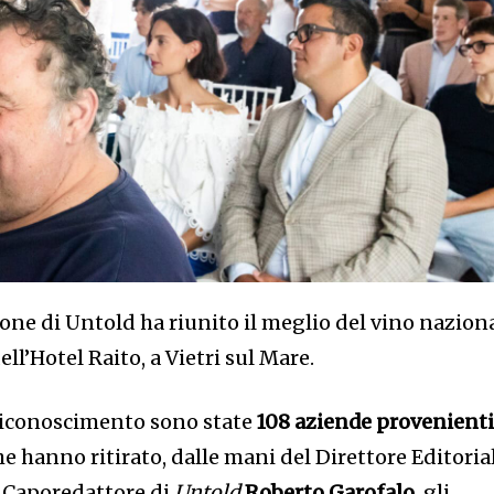
one di Untold ha riunito il meglio del vino nazion
ll’Hotel Raito, a Vietri sul Mare.
o riconoscimento sono state
108 aziende provenient
che hanno ritirato, dalle mani del Direttore Editoria
 Caporedattore di
Untold
Roberto Garofalo
, gli