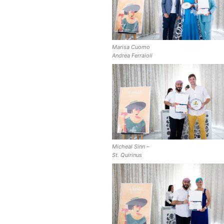
Marisa Cuomo
Andrea Ferraioli
Micheal Sinn –
St. Quirinus