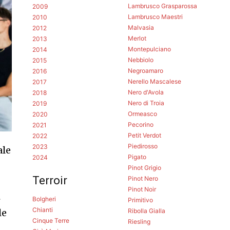
Lambrusco Grasparossa
2009
Lambrusco Maestri
2010
Malvasia
2012
Merlot
2013
Montepulciano
2014
Nebbiolo
2015
Negroamaro
2016
Nerello Mascalese
2017
Nero d'Avola
2018
Nero di Troia
2019
Ormeasco
2020
Pecorino
2021
Petit Verdot
2022
Piedirosso
2023
ale
Pigato
2024
Pinot Grigio
Terroir
Pinot Nero
Pinot Noir
i
Bolgheri
Primitivo
Chianti
Ribolla Gialla
le
Cinque Terre
Riesling