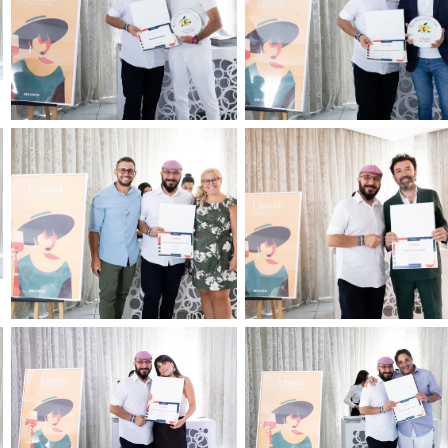
Tenuta Rasocolmo
Leone De Castris
Podere Casa al Vento
Enologo Vincenzo Mercurio