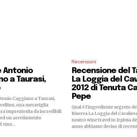
Recensioni
 Antonio
Recensione del T
o a Taurasi,
La Loggia del Cav
o
2012 di Tenuta Ca
Pepe
tonio Caggiano a Taurasi,
Avellino, una meraviglia
Qual è l'ingrediente segreto de
ura impreziosita da incredibili
Riserva La Loggia del Cavaliere
e ed un arredamento
nostro wine travel in Irpinia d
 vino...
anno abbiamo deciso di recensi