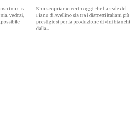
oso tour tra
Non scopriamo certo oggi che l’areale del
nia. Vedrai,
Fiano di Avellino sia tra i distretti italiani più
possibile
prestigiosi per la produzione di vini bianchi
dalla...