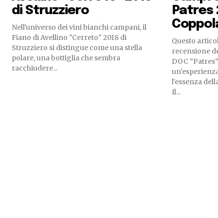
di Struzziero
Patres 
Coppol
Nell'universo dei vini bianchi campani, il
Fiano di Avellino "Cerreto" 2018 di
Questo articol
Struzziero si distingue come una stella
recensione de
polare, una bottiglia che sembra
DOC “Patres”
racchiudere...
un'esperienza
l'essenza dell
Il...