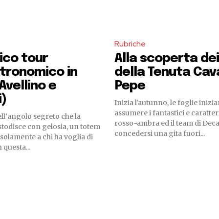
Rubriche
ico tour
Alla scoperta dei 
tronomico in
della Tenuta Cava
(Avellino e
Pepe
i)
Inizia l'autunno, le foglie inizi
assumere i fantastici e caratteri
ell’angolo segreto che la
rosso-ambra ed il team di Deca
todisce con gelosia, un totem
concedersi una gita fuori...
solamente a chi ha voglia di
 questa...