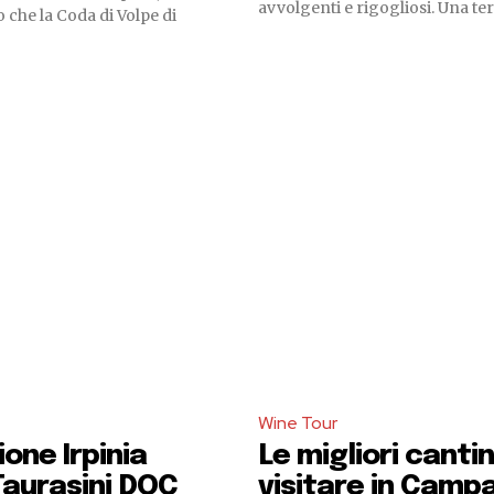
avvolgenti e rigogliosi. Una terr
 che la Coda di Volpe di
Wine Tour
one Irpinia
Le migliori canti
aurasini DOC
visitare in Camp