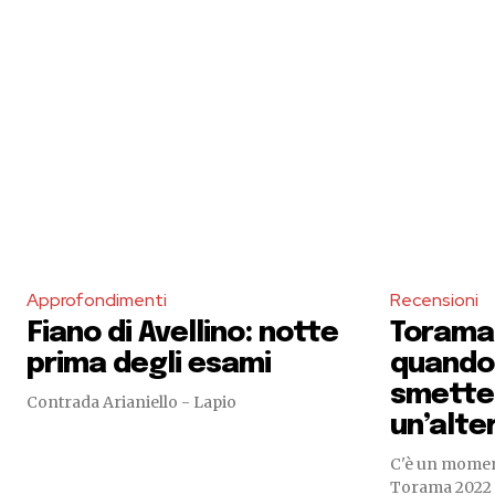
Approfondimenti
Recensioni
Fiano di Avellino: notte
Torama 
prima degli esami
quando 
smette 
Contrada Arianiello - Lapio
un’alte
C'è un moment
Torama 2022 di