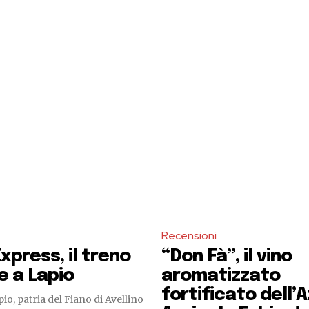
Recensioni
Express, il treno
“Don Fà”, il vino
te a Lapio
aromatizzato
fortificato dell’
pio, patria del Fiano di Avellino