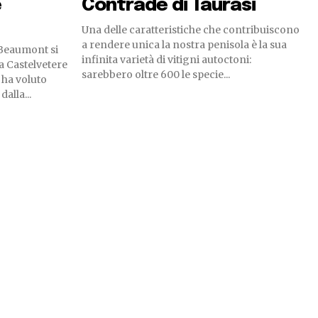
e
Contrade di Taurasi
Una delle caratteristiche che contribuiscono
a rendere unica la nostra penisola è la sua
 Beaumont si
infinita varietà di vitigni autoctoni:
 a Castelvetere
sarebbero oltre 600 le specie...
 ha voluto
alla...