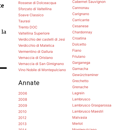
Cabernet Sauvignon
Rossese di Dolceacqua
te
Cannonau
Sforzato di Valtellina
Carignano
Soave Classico
Carricante
Taurasi
Cesanese
Trento DOC
 la
Chardonnay
Valtellina Superiore
Croatina
Verdicchio dei castelli di Jesi
Dolcetto
Verdicchio di Matelica
Fiano
Vermentino di Gallura
Friulano
Vernaccia di Oristano
Garganega
Vernaccia di San Gimignano
Garnacha
Vino Nobile di Montepulciano
Gewürztraminer
Grechetto
Annate
Grenache
Lagrein
2006
Lambrusco
2008
Lambrusco Grasparossa
2009
Lambrusco Maestri
2010
Malvasia
2012
Merlot
2013
Montepulciano
2014