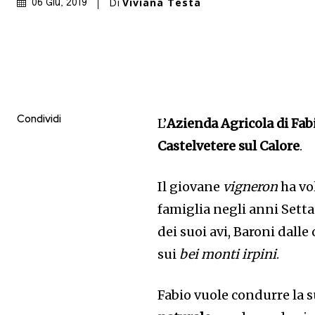
Di
Viviana Testa
06 Giu, 2019
Condividi
L’
Azienda Agricola di Fa
Castelvetere sul Calore
.
Il giovane
vigneron
ha vo
famiglia negli anni Setta
dei suoi avi, Baroni dall
sui
bei monti irpini
.
Fabio vuole condurre la 