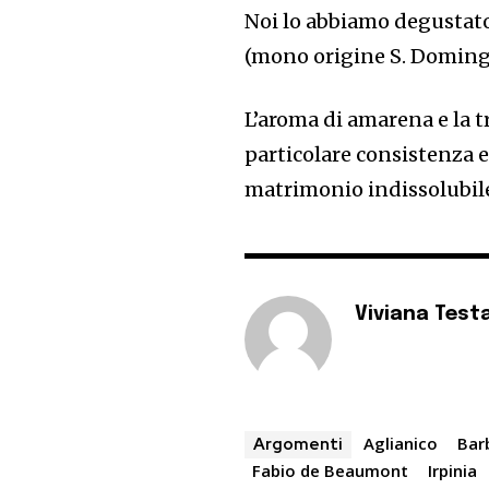
Noi lo abbiamo degustato
(mono origine S. Domingo
L’aroma di amarena e la t
particolare consistenza 
matrimonio indissolubil
Viviana Test
Aglianico
Bar
Argomenti
Fabio de Beaumont
Irpinia