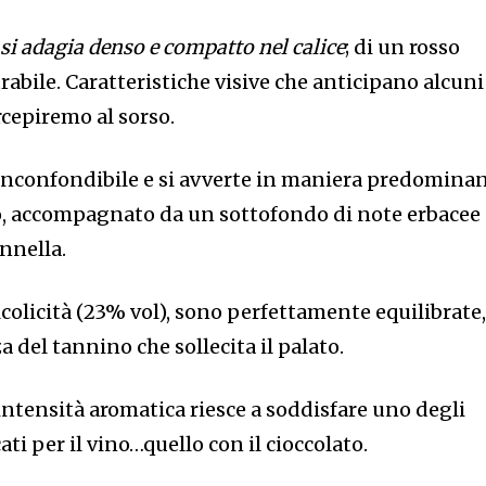
si adagia denso e compatto nel calice
; di un rosso
abile. Caratteristiche visive che anticipano alcuni
rcepiremo al sorso.
inconfondibile e si avverte in maniera predomina
sto, accompagnato da un sottofondo di note erbacee
annella.
lcolicità (23% vol), sono perfettamente equilibrate
 del tannino che sollecita il palato.
intensità aromatica riesce a soddisfare uno degli
i per il vino…quello con il cioccolato.