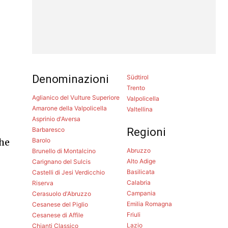
n
Denominazioni
Südtirol
Trento
Aglianico del Vulture Superiore
Valpolicella
Amarone della Valpolicella
Valtellina
Asprinio d'Aversa
Barbaresco
Regioni
Barolo
che
Abruzzo
Brunello di Montalcino
Alto Adige
Carignano del Sulcis
Basilicata
Castelli di Jesi Verdicchio
Calabria
Riserva
o
Campania
Cerasuolo d'Abruzzo
Emilia Romagna
Cesanese del Piglio
Friuli
Cesanese di Affile
Lazio
Chianti Classico