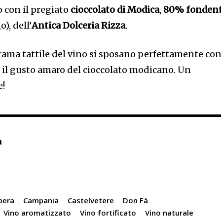
 con il pregiato
cioccolato di Modica
,
80% fonden
), dell’
Antica Dolceria Rizza
.
rama tattile del vino si sposano perfettamente con
e il gusto amaro del cioccolato modicano. Un
e!
a
bera
Campania
Castelvetere
Don Fà
Vino aromatizzato
Vino fortificato
Vino naturale