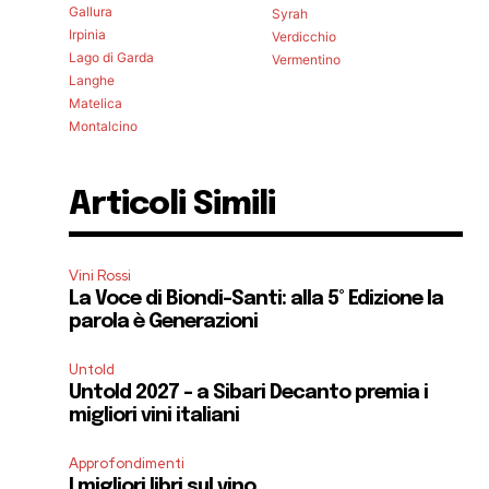
Gallura
Syrah
Irpinia
Verdicchio
Lago di Garda
Vermentino
Langhe
Matelica
Montalcino
Articoli Simili
Vini Rossi
La Voce di Biondi-Santi: alla 5° Edizione la
parola è Generazioni
Untold
Untold 2027 – a Sibari Decanto premia i
migliori vini italiani
Approfondimenti
I migliori libri sul vino