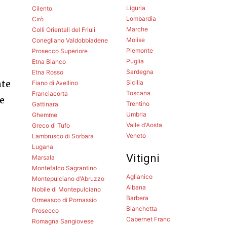
Liguria
Cilento
Lombardia
Cirò
Marche
Colli Orientali del Friuli
Molise
Conegliano Valdobbiadene
Piemonte
Prosecco Superiore
Puglia
Etna Bianco
Sardegna
Etna Rosso
nte
Sicilia
Fiano di Avellino
Toscana
Franciacorta
 e
Trentino
Gattinara
Umbria
Ghemme
Valle d'Aosta
Greco di Tufo
Veneto
Lambrusco di Sorbara
,
Lugana
Vitigni
Marsala
Montefalco Sagrantino
Aglianico
Montepulciano d'Abruzzo
Albana
Nobile di Montepulciano
Barbera
Ormeasco di Pornassio
Bianchetta
Prosecco
Cabernet Franc
Romagna Sangiovese