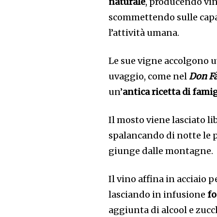
naturale
, producendo vi
scommettendo sulle capa
l’attività umana.
Le sue vigne accolgono u
uvaggio, come nel
Don F
un’
antica ricetta di fami
Il mosto viene lasciato l
spalancando di notte le p
giunge dalle montagne.
Il vino affina in acciaio
lasciando in infusione
fo
aggiunta di alcool e zucc