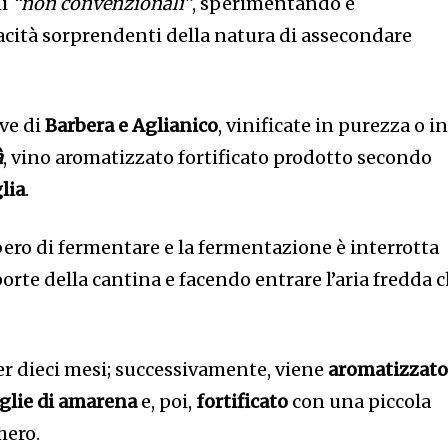
ni
“non convenzionali”
, sperimentando e
cità sorprendenti della natura di assecondare
ve di
Barbera e Aglianico
, vinificate in purezza o i
à
, vino aromatizzato fortificato prodotto secondo
glia
.
ibero di fermentare e la fermentazione è interrotta
orte della cantina e facendo entrare l’aria fredda 
 per dieci mesi; successivamente, viene
aromatizzat
glie di amarena
e, poi,
fortificato
con una piccola
hero.