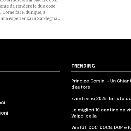
voro si mescola al piacere così
ente da rendere le due cose
i. Come fare, dunque, a
 mia esperienza in Sardegna...
TRENDING
Principe Corsini – Un Chian
d’autore
Eventi vino 2025: la lista 
noi
Le migliori 10 cantine da vi
ioni
Valpolicella
Vini IGT, DOC, DOCG, DOP e I