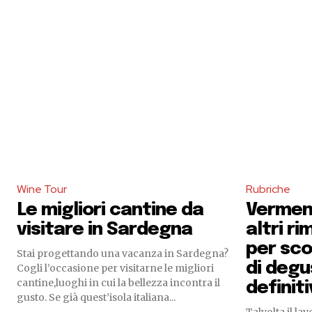
Wine Tour
Rubriche
Le migliori cantine da
Verment
visitare in Sardegna
altri r
per sco
Stai progettando una vacanza in Sardegna?
di degu
Cogli l’occasione per visitarne le migliori
cantine,luoghi in cui la bellezza incontra il
definit
gusto. Se già quest’isola italiana...