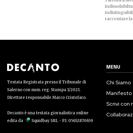
Talvolta il la
indissolubilm
indistinguibil
raccontare la
MENU
Chi Siamo
Testata Registrata presso il Tribunale di
Salerno con num. reg. Stampa 1/2021.
Manifesto
Direttore responsabile Marco Cristofaro.
Scrivi con 
Decanto è una testata giornalistica online
Collaboraz
edita da
Squidbay SRL
- P.I. 05652870659