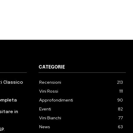
CATEGORIE
Recensioni
213
ti Classico
Vini Rossi
111
Approfondimenti
90
completa
Eventi
82
sitare in
Vini Bianchi
77
News
63
GP.