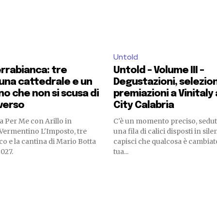
Untold
Terrabianca: tre
Untold – Volume III –
 una cattedrale e un
Degustazioni, selezion
o che non si scusa di
premiazioni a Vinitaly
verso
City Calabria
a Per Me con Arillo in
C'è un momento preciso, sedut
Vermentino L'Imposto, tre
una fila di calici disposti in sile
co e la cantina di Mario Botta
capisci che qualcosa è cambiat
2027.
tua...