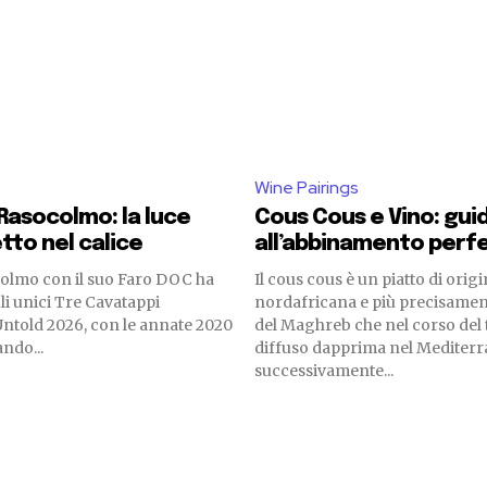
Wine Pairings
Rasocolmo: la luce
Cous Cous e Vino: gui
tto nel calice
all’abbinamento perf
olmo con il suo Faro DOC ha
Il cous cous è un piatto di orig
li unici Tre Cavatappi
nordafricana e più precisamen
Untold 2026, con le annate 2020
del Maghreb che nel corso del 
ando...
diffuso dapprima nel Mediterr
successivamente...