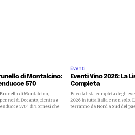
Eventi
runello di Montalcino:
Eventi Vino 2026: La Li
Benducce 570
Completa
i Brunello di Montalcino,
Ecco la lista completa degli eve
per noi di Decanto, rientra a
2026 in tutta Italia e non solo. 
 “Benducce 570” di Tornesi che
terranno da Nord a Sud del paes