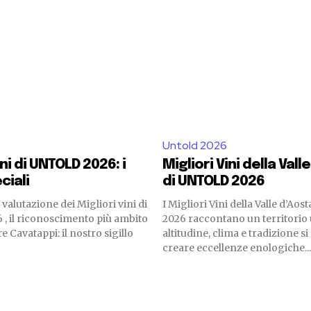
Untold 2026
ini di UNTOLD 2026: i
Migliori Vini della Vall
ciali
di UNTOLD 2026
 valutazione dei Migliori vini di
I Migliori Vini della Valle d’Ao
, il riconoscimento più ambito
2026 raccontano un territorio
re Cavatappi: il nostro sigillo
altitudine, clima e tradizione 
creare eccellenze enologiche...