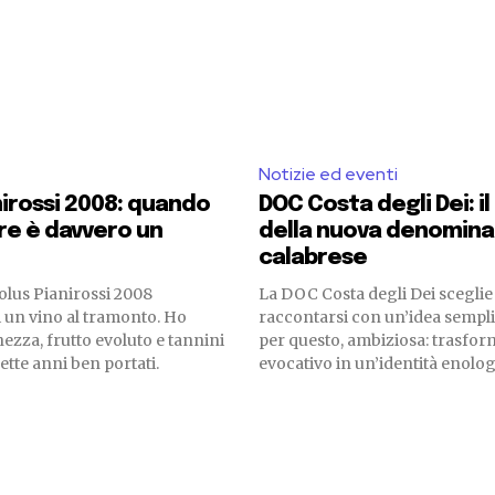
Notizie ed eventi
nirossi 2008: quando
DOC Costa degli Dei: i
re è davvero un
della nuova denomina
calabrese
Solus Pianirossi 2008
La DOC Costa degli Dei scegli
 un vino al tramonto. Ho
raccontarsi con un’idea sempli
ezza, frutto evoluto e tannini
per questo, ambiziosa: trasfo
sette anni ben portati.
evocativo in un’identità enologi