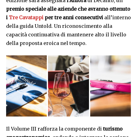
edizione sarà assegnata
l’Anfora
di Decanto, un
premio speciale alle aziende che avranno ottenuto
i
Tre Cavatappi
per tre anni consecutivi
all’interno
della guida Untold. Un riconoscimento alla
capacità continuativa di mantenere alto il livello
della proposta eroica nel tempo.
Il Volume III rafforza la componente di
turismo