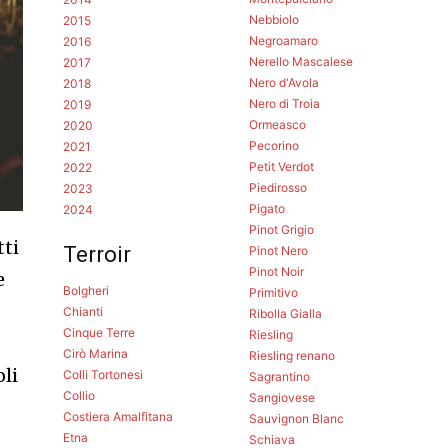
Nebbiolo
2015
Negroamaro
2016
Nerello Mascalese
2017
Nero d'Avola
2018
Nero di Troia
2019
Ormeasco
2020
Pecorino
2021
Petit Verdot
2022
Piedirosso
2023
Pigato
2024
Pinot Grigio
tti
Terroir
Pinot Nero
Pinot Noir
e
Bolgheri
Primitivo
Chianti
Ribolla Gialla
Cinque Terre
Riesling
Cirò Marina
Riesling renano
oli
Colli Tortonesi
Sagrantino
Collio
Sangiovese
Costiera Amalfitana
Sauvignon Blanc
Etna
Schiava