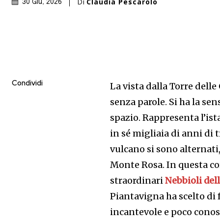
Di
Claudia Pescarolo
30 Giu, 2026
Condividi
La vista dalla Torre delle
senza parole. Si ha la sen
spazio. Rappresenta l’is
in sé migliaia di anni di 
vulcano si sono alternati
Monte Rosa. In questa corn
straordinari
Nebbioli del
Piantavigna ha scelto di f
incantevole e poco conos