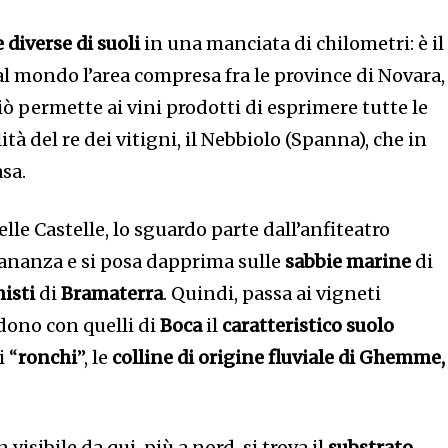
 diverse di suoli
in una manciata di chilometri: è il
l mondo l’area compresa fra le province di Novara,
 ciò permette ai vini prodotti di esprimere tutte le
à del re dei vitigni, il Nebbiolo (Spanna), che in
asa.
lle Castelle, lo sguardo parte dall’anfiteatro
tananza e si posa dapprima sulle
sabbie marine
di
misti
di
Bramaterra
. Quindi, passa ai vigneti
idono con quelli di
Boca
il
caratteristico suolo
i “
ronchi
”, le
colline di origine fluviale di Ghemme,
visibile da qui, più a nord, si trova il
substrato