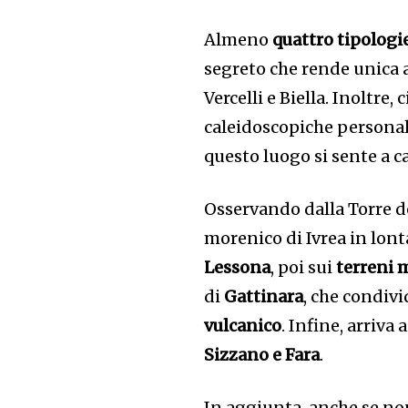
Almeno
quattro tipologie
segreto che rende unica a
Vercelli e Biella. Inoltre,
caleidoscopiche personalit
questo luogo si sente a c
Osservando dalla Torre de
morenico di Ivrea in lon
Lessona
, poi sui
terreni 
di
Gattinara
, che condiv
vulcanico
. Infine, arriva a
Sizzano e Fara
.
In aggiunta, anche se non 