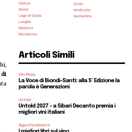
Gallura
Syrah
Irpinia
Verdicchio
Lago di Garda
Vermentino
Langhe
Matelica
Montalcino
Articoli Simili
hi,
 di
Vini Rossi
La Voce di Biondi-Santi: alla 5° Edizione la
ata
parola è Generazioni
Untold
Untold 2027 – a Sibari Decanto premia i
migliori vini italiani
Approfondimenti
i
I migliori libri sul vino