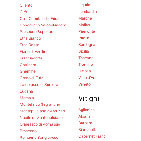
Liguria
Cilento
Lombardia
Cirò
Marche
Colli Orientali del Friuli
Molise
Conegliano Valdobbiadene
Piemonte
Prosecco Superiore
Puglia
Etna Bianco
Sardegna
Etna Rosso
Sicilia
Fiano di Avellino
Toscana
Franciacorta
Trentino
Gattinara
Umbria
Ghemme
Valle d'Aosta
Greco di Tufo
Veneto
Lambrusco di Sorbara
Lugana
Vitigni
Marsala
Montefalco Sagrantino
Aglianico
Montepulciano d'Abruzzo
Albana
Nobile di Montepulciano
Barbera
Ormeasco di Pornassio
Bianchetta
Prosecco
Cabernet Franc
Romagna Sangiovese