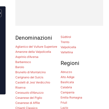
Denominazioni
Südtirol
Trento
Aglianico del Vulture Superiore
Valpolicella
Amarone della Valpolicella
Valtellina
Asprinio d'Aversa
Barbaresco
Regioni
Barolo
Abruzzo
Brunello di Montalcino
Alto Adige
Carignano del Sulcis
Basilicata
Castelli di Jesi Verdicchio
Calabria
Riserva
Campania
Cerasuolo d'Abruzzo
Emilia Romagna
Cesanese del Piglio
Friuli
Cesanese di Affile
Lazio
Chianti Classico