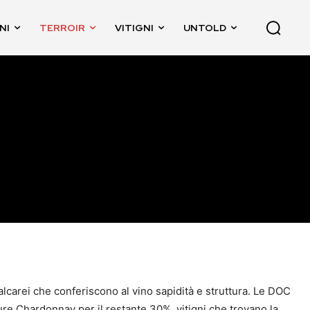
NI
TERROIR
VITIGNI
UNTOLD
calcarei che conferiscono al vino sapidità e struttura. Le DOC
 Chardonnay per il restante 30%, vitigni che trovano la