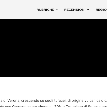
RUBRICHE
RECENSIONI
REGIO
ia di Verona, crescendo su suoli tufacei, di origine vulcanica o 
 uve Garganega per almeno il 70% e Trebbiano di Soave oppure