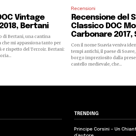
Recensioni
DOC Vintage
Recensione del 
 2018, Bertani
Classico DOC M
Carbonare 2017, 
 di Bertani, una cantina
a che mi appassiona tanto per
Con il nome Suavia veniva ident
à e rispetto del Terroir. Bertani:
tempi antichi, il paese di Soave
ria...
borgo impreziosito dalla prese
castello medievale, che...
TRENDING
Principe Corsini – Un Chian
d’autore