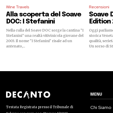
Wine Travels
Recensioni
Alla scoperta del Soave
Soave 
DOC: I Stefanini
Edition
Nella culla del Soave DOC sorge la cantina “I
Oggi parliamo
Stefanini” una realtà vitivinicola giovane del
storica Venet
2003. Il nome "I Stefanini" risale ad un
qualità, seriet
antenato,...
Un sorso di Sto
MENU
Chi Siamo
Testata Registrata presso il Tribunale di