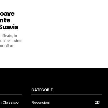
Soave
onte
Suavia
ificato, in
, un bellissimo
nta di un
CATEGORIE
Recensioni
213
ti Classico