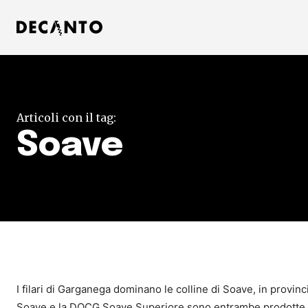
Articoli con il tag:
Soave
I filari di Garganega dominano le colline di Soave, in provinc
Soave e la DOCG Soave Superiore sono entrambe prodotte da