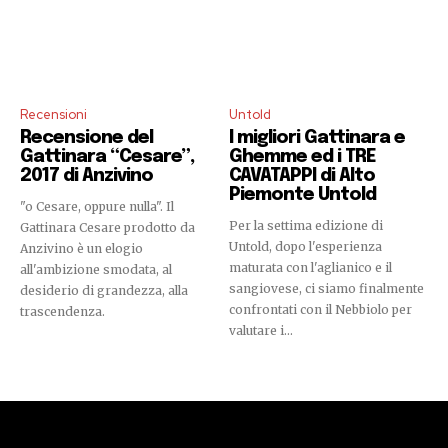
Recensioni
Untold
Recensione del
I migliori Gattinara e
Gattinara “Cesare”,
Ghemme ed i TRE
2017 di Anzivino
CAVATAPPI di Alto
Piemonte Untold
"o Cesare, oppure nulla". Il
Per la settima edizione di
Gattinara Cesare prodotto da
Untold, dopo l'esperienza
Anzivino è un elogio
maturata con l'aglianico e il
all'ambizione smodata, al
sangiovese, ci siamo finalmente
desiderio di grandezza, alla
confrontati con il Nebbiolo per
trascendenza.
valutare i...