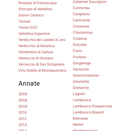
Cabernet Sauvignon
Rossese di Dolceacqua
Cannonau
Sforzato di Valtellina
Carignano
Soave Classico
Carricante
Taurasi
Cesanese
Trento DOC
Chardonnay
Valtellina Superiore
Croatina
Verdicchio dei castelli di Jesi
Dolcetto
Verdicchio di Matelica
Fiano
Vermentino di Gallura
Friulano
Vernaccia di Oristano
Garganega
Vernaccia di San Gimignano
Garnacha
Vino Nobile di Montepulciano
Gewürztraminer
Grechetto
Annate
Grenache
Lagrein
2006
Lambrusco
2008
Lambrusco Grasparossa
2009
Lambrusco Maestri
2010
Malvasia
2012
Merlot
2013
Montepulciano
2014