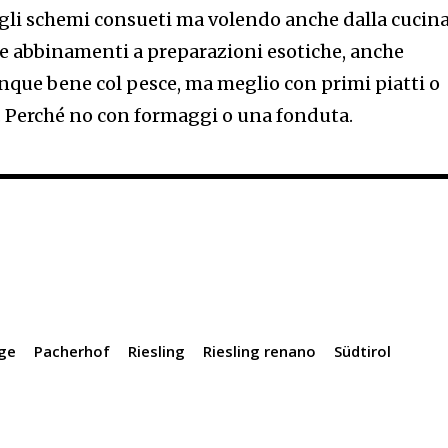
agli schemi consueti ma volendo anche dalla cucin
e abbinamenti a preparazioni esotiche, anche
que bene col pesce, ma meglio con primi piatti o
. Perché no con formaggi o una fonduta.
ige
Pacherhof
Riesling
Riesling renano
Südtirol