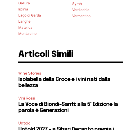
Gallura
Syrah
Irpinia
Verdicchio
Lago di Garda
Vermentino
Langhe
Matelica
Montalcino
Articoli Simili
Wine Stories
Isolabella della Croce e i vini nati dalla
bellezza
Vini Rossi
La Voce di Biondi-Santi: alla 5° Edizione la
parola è Generazioni
Untold
Untold 2027 – a Sibari Decanto premia i