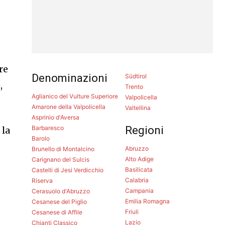
è
re
Denominazioni
Südtirol
,
Trento
Aglianico del Vulture Superiore
Valpolicella
Amarone della Valpolicella
Valtellina
Asprinio d'Aversa
Barbaresco
Regioni
 la
Barolo
Abruzzo
Brunello di Montalcino
Alto Adige
Carignano del Sulcis
Basilicata
Castelli di Jesi Verdicchio
Calabria
Riserva
Campania
Cerasuolo d'Abruzzo
Emilia Romagna
Cesanese del Piglio
Friuli
Cesanese di Affile
Lazio
Chianti Classico