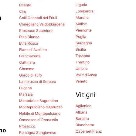
Liguria
Cilento
Lombardia
Cirò
i
Marche
Colli Orientali del Friuli
Molise
Conegliano Valdobbiadene
Piemonte
Prosecco Superiore
Puglia
Etna Bianco
Sardegna
Etna Rosso
Sicilia
Fiano di Avellino
Toscana
Franciacorta
Trentino
Gattinara
Umbria
Ghemme
Valle d'Aosta
Greco di Tufo
Veneto
Lambrusco di Sorbara
Lugana
Vitigni
Marsala
Montefalco Sagrantino
Aglianico
Montepulciano d'Abruzzo
Albana
Nobile di Montepulciano
Barbera
Ormeasco di Pornassio
Bianchetta
Prosecco
ino
Cabernet Franc
Romagna Sangiovese