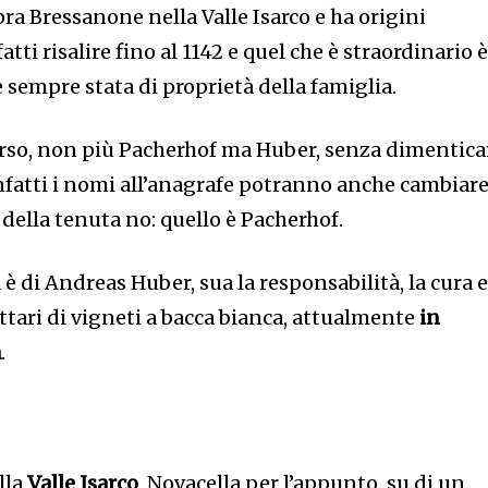
pra Bressanone nella Valle Isarco e ha origini
tti risalire fino al 1142 e quel che è straordinario 
 è sempre stata di proprietà della famiglia.
erso, non più Pacherhof ma Huber, senza dimentica
Infatti i nomi all’anagrafe potranno anche cambiare
 della tenuta no: quello è Pacherhof.
 di Andreas Huber, sua la responsabilità, la cura e
ettari di vigneti a bacca bianca, attualmente
in
a
.
lla
Valle Isarco
, Novacella per l’appunto, su di un