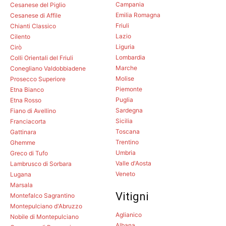
Campania
Cesanese del Piglio
Emilia Romagna
Cesanese di Affile
Friuli
Chianti Classico
Lazio
Cilento
Liguria
Cirò
Lombardia
Colli Orientali del Friuli
Marche
Conegliano Valdobbiadene
Molise
Prosecco Superiore
Piemonte
Etna Bianco
Puglia
Etna Rosso
Sardegna
Fiano di Avellino
Sicilia
Franciacorta
Toscana
Gattinara
Trentino
Ghemme
Umbria
Greco di Tufo
Valle d'Aosta
Lambrusco di Sorbara
Veneto
Lugana
Marsala
Vitigni
Montefalco Sagrantino
Montepulciano d'Abruzzo
Aglianico
Nobile di Montepulciano
Albana