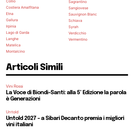
Collio
Sagrantino
Costiera Amalfitana
Sangiovese
Etna
Sauvignon Blanc
Gallura
Schiava
Irpinia
Syrah
Lago di Garda
Verdicchio
Langhe
Vermentino
Matelica
Montalcino
Articoli Simili
Vini Rossi
La Voce di Biondi-Santi: alla 5° Edizione la parola
è Generazioni
Untold
Untold 2027 – a Sibari Decanto premia i migliori
vini italiani