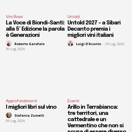
Vini Rossi
Untold
La Voce di Biondi-Santi:
Untold 2027 – a Sibari
alla 5° Edizione la parola
Decanto premia i
è Generazioni
migliori vini italiani
Roberto Garofalo
-
Luigi D'Acunto
-
24 Lug, 2026
30 Lug, 2026
Approfondimenti
Eventi
I migliori libri sul vino
Arillo in Terrabianca:
tre territori, una
Stefania Zumelli
-
cattedrale e un
09 Lug, 2026
Vermentino che non si
scusa di essere diverso