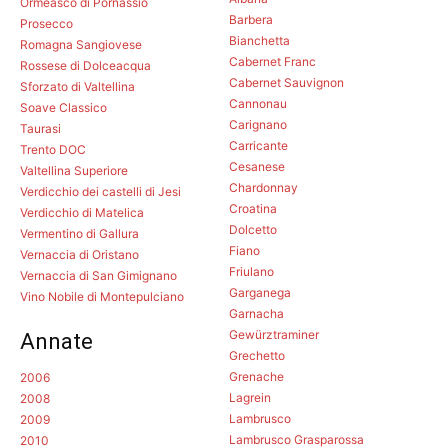
Ormeasco di Pornassio
Barbera
Prosecco
Bianchetta
Romagna Sangiovese
Cabernet Franc
Rossese di Dolceacqua
Cabernet Sauvignon
Sforzato di Valtellina
Cannonau
Soave Classico
Carignano
Taurasi
Carricante
Trento DOC
Cesanese
Valtellina Superiore
Chardonnay
Verdicchio dei castelli di Jesi
Croatina
Verdicchio di Matelica
Dolcetto
Vermentino di Gallura
Fiano
Vernaccia di Oristano
Friulano
Vernaccia di San Gimignano
Garganega
Vino Nobile di Montepulciano
Garnacha
Gewürztraminer
Annate
Grechetto
Grenache
2006
Lagrein
2008
Lambrusco
2009
Lambrusco Grasparossa
2010