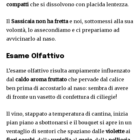
compatti
che si dissolvono con placida lentezza.
Il
Sassicaia non ha fretta
e noi, sottomessi alla sua
volontà, lo assecondiamo e ci prepariamo ad
avvicinarlo al naso.
Esame Olfattivo
L’esame olfattivo risulta ampiamente influenzato
dal
caldo aroma fruttato
che pervade dal calice
ben prima di accostarlo al naso: sembra di avere
di fronte un vasetto di confettura di ciliegie!
ll vino, stappato a temperatura di cantina, inizia
pian piano a sbottonarsi e il bouquet si apre in un
ventaglio di sentori che spaziano dalle
violette
ai
fiori secchi
, dalla
vaniglia
al
cuoio
, dalla
pelliccia