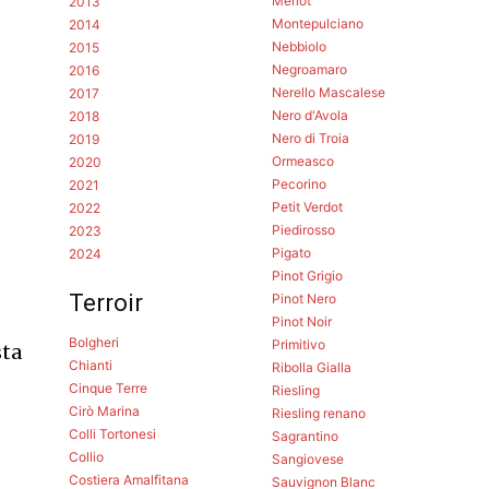
Merlot
2013
Montepulciano
2014
Nebbiolo
2015
Negroamaro
2016
Nerello Mascalese
2017
Nero d'Avola
2018
Nero di Troia
2019
Ormeasco
2020
Pecorino
2021
Petit Verdot
2022
Piedirosso
2023
Pigato
2024
Pinot Grigio
Terroir
Pinot Nero
Pinot Noir
Bolgheri
Primitivo
sta
Chianti
Ribolla Gialla
Cinque Terre
Riesling
Cirò Marina
Riesling renano
Colli Tortonesi
Sagrantino
Collio
Sangiovese
Costiera Amalfitana
Sauvignon Blanc