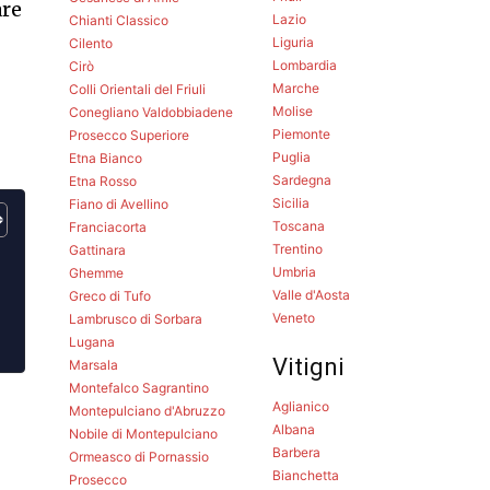
are
Lazio
Chianti Classico
Liguria
Cilento
Lombardia
Cirò
Marche
Colli Orientali del Friuli
Molise
Conegliano Valdobbiadene
Piemonte
Prosecco Superiore
Puglia
Etna Bianco
Sardegna
Etna Rosso
Sicilia
Fiano di Avellino
Toscana
Franciacorta
Trentino
Gattinara
Umbria
Ghemme
Valle d'Aosta
Greco di Tufo
Veneto
Lambrusco di Sorbara
Lugana
Vitigni
Marsala
Montefalco Sagrantino
Aglianico
Montepulciano d'Abruzzo
Albana
Nobile di Montepulciano
Barbera
Ormeasco di Pornassio
Bianchetta
Prosecco