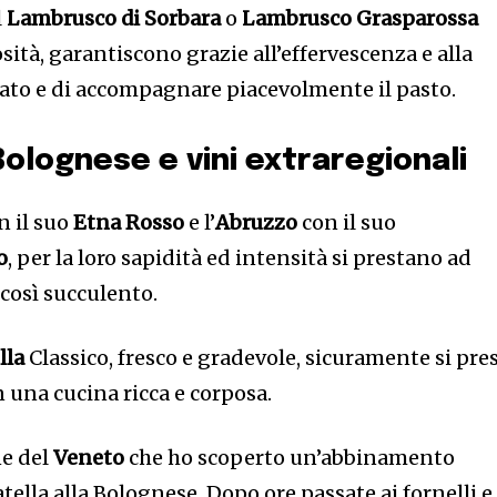
l
Lambrusco di Sorbara
o
Lambrusco Grasparossa
ità, garantiscono grazie all’effervescenza e alla
alato e di accompagnare piacevolmente il pasto.
 Bolognese e vini extraregionali
on il suo
Etna Rosso
e l’
Abruzzo
con il suo
o
, per la loro sapidità ed intensità si prestano ad
così succulento.
lla
Classico, fresco e gradevole, sicuramente si pre
 una cucina ricca e corposa.
ne del
Veneto
che ho scoperto un’abbinamento
tella alla Bolognese. Dopo ore passate ai fornelli e