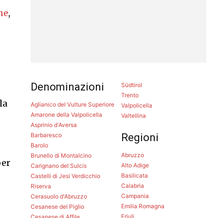
ne
,
Denominazioni
Südtirol
Trento
la
Aglianico del Vulture Superiore
Valpolicella
Amarone della Valpolicella
Valtellina
Asprinio d'Aversa
Barbaresco
Regioni
Barolo
Abruzzo
Brunello di Montalcino
per
Alto Adige
Carignano del Sulcis
Basilicata
Castelli di Jesi Verdicchio
Calabria
Riserva
Campania
Cerasuolo d'Abruzzo
Emilia Romagna
Cesanese del Piglio
Friuli
Cesanese di Affile