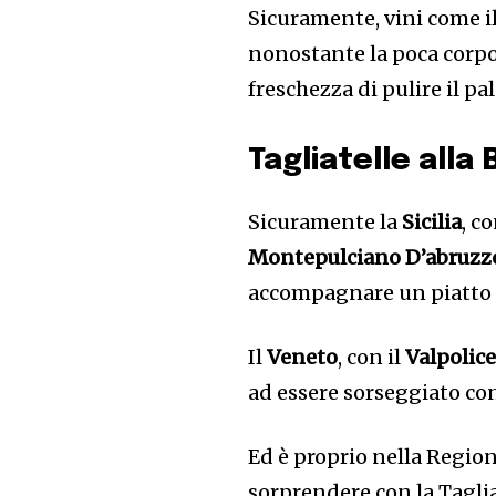
Sicuramente, vini come i
nonostante la poca corpos
freschezza di pulire il p
Tagliatelle alla
Sicuramente la
Sicilia
, c
Montepulciano D’abruzz
accompagnare un piatto 
Il
Veneto
, con il
Valpolice
ad essere sorseggiato con
Ed è proprio nella Regio
sorprendere con la Taglia