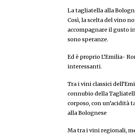
La tagliatella alla Bolog
Così, la scelta del vino 
accompagnare il gusto int
sono speranze.
Ed è proprio L’Emilia- Ro
interessanti.
Tra i vini classici dell’
connubio della Tagliatel
corposo, con un’acidità ta
alla Bolognese
Ma tra i vini regionali, 