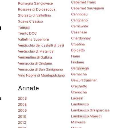
Cabernet Franc
Romagna Sangiovese
Cabernet Sauvignon
Rossese di Dolceacqua
Cannonau
Sforzato di Valtellina
Carignano
Soave Classico
Carricante
i
Taurasi
Cesanese
Trento DOC
Chardonnay
Valtellina Superiore
Croatina
Verdicchio dei castelli di Jesi
Dolcetto
Verdicchio di Matelica
Fiano
Vermentino di Gallura
Friulano
Vernaccia di Oristano
Garganega
Vernaccia di San Gimignano
Garnacha
Vino Nobile di Montepulciano
Gewürztraminer
Grechetto
Annate
Grenache
a
Lagrein
2006
Lambrusco
2008
Lambrusco Grasparossa
2009
Lambrusco Maestri
2010
Malvasia
2012