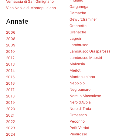
Friulano
Vernaccia di San Gimignano
Garganega
Vino Nobile di Montepulciano
Garnacha
Gewürztraminer
Annate
Grechetto
Grenache
2006
Lagrein
2008
Lambrusco
2009
Lambrusco Grasparossa
2010
Lambrusco Maestri
2012
Malvasia
2013
Merlot
2014
Montepulciano
2015
Nebbiolo
2016
Negroamaro
2017
Nerello Mascalese
2018
Nero d'Avola
2019
Nero di Troia
2020
Ormeasco
2021
Pecorino
2022
Petit Verdot
2023
Piedirosso
2024