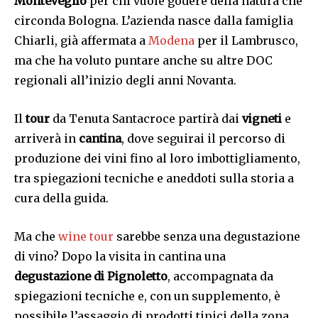
Monteveglio
per chi vuole godere della natura che
circonda Bologna. L’azienda nasce dalla famiglia
Chiarli, già affermata a
Modena
per il Lambrusco,
ma che ha voluto puntare anche su altre DOC
regionali all’inizio degli anni Novanta.
Il
tour
da Tenuta Santacroce partirà dai
vigneti
e
arriverà in
cantina
, dove seguirai il percorso di
produzione dei vini fino al loro imbottigliamento,
tra spiegazioni tecniche e aneddoti sulla storia a
cura della guida.
Ma che
wine tour
sarebbe senza una degustazione
di vino? Dopo la visita in cantina una
degustazione di Pignoletto
, accompagnata da
spiegazioni tecniche e, con un supplemento, è
possibile l’assaggio di prodotti tipici della zona