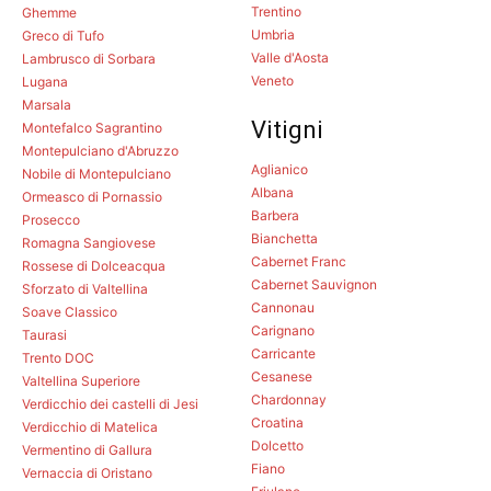
Trentino
Ghemme
Umbria
Greco di Tufo
Valle d'Aosta
Lambrusco di Sorbara
Veneto
Lugana
Marsala
Vitigni
Montefalco Sagrantino
Montepulciano d'Abruzzo
Aglianico
Nobile di Montepulciano
Albana
Ormeasco di Pornassio
Barbera
Prosecco
Bianchetta
Romagna Sangiovese
Cabernet Franc
Rossese di Dolceacqua
Cabernet Sauvignon
Sforzato di Valtellina
Cannonau
Soave Classico
Carignano
Taurasi
Carricante
Trento DOC
Cesanese
Valtellina Superiore
Chardonnay
Verdicchio dei castelli di Jesi
Croatina
Verdicchio di Matelica
Dolcetto
Vermentino di Gallura
Fiano
Vernaccia di Oristano