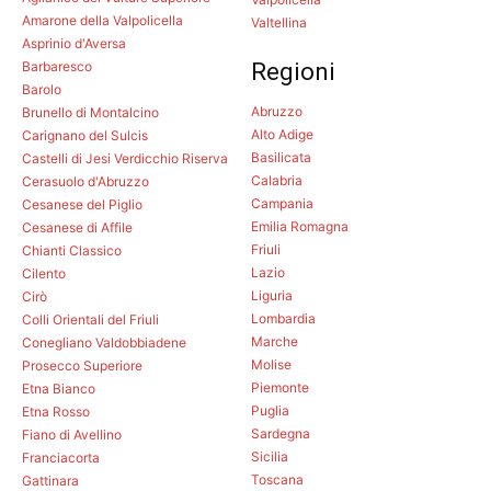
Amarone della Valpolicella
Valtellina
Asprinio d'Aversa
Barbaresco
Regioni
Barolo
Abruzzo
Brunello di Montalcino
Alto Adige
Carignano del Sulcis
Basilicata
Castelli di Jesi Verdicchio Riserva
Calabria
Cerasuolo d'Abruzzo
Campania
Cesanese del Piglio
Emilia Romagna
Cesanese di Affile
Friuli
Chianti Classico
Lazio
Cilento
Liguria
Cirò
Lombardia
Colli Orientali del Friuli
Marche
Conegliano Valdobbiadene
Molise
Prosecco Superiore
Piemonte
Etna Bianco
Puglia
Etna Rosso
Sardegna
Fiano di Avellino
Sicilia
Franciacorta
Toscana
Gattinara