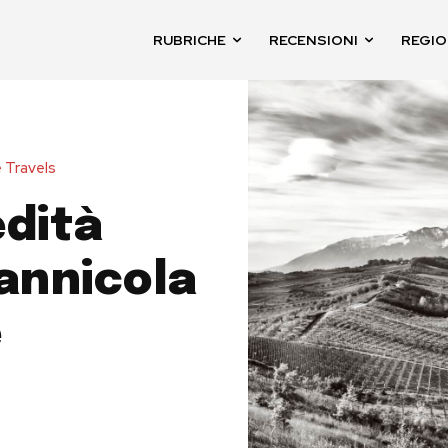
RUBRICHE
RECENSIONI
REGIO
 Travels
edità
iannicola
e