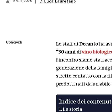
Di
Luca Lauretano
19 Feb, 2026
Condividi
Lo staff di
Decanto
ha avu
“30 anni di
vino biologic
l’incontro siamo stati ac
generazione della famigl
stretto contatto con la fil
prodotti nati da un abile
Indice dei contenut
La storia