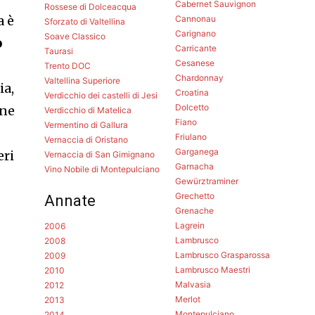
Cabernet Sauvignon
Rossese di Dolceacqua
a è
Cannonau
Sforzato di Valtellina
Carignano
Soave Classico
o
Carricante
Taurasi
Cesanese
Trento DOC
Chardonnay
Valtellina Superiore
ia,
Croatina
Verdicchio dei castelli di Jesi
Dolcetto
one
Verdicchio di Matelica
Fiano
Vermentino di Gallura
Friulano
Vernaccia di Oristano
Garganega
eri
Vernaccia di San Gimignano
Garnacha
Vino Nobile di Montepulciano
Gewürztraminer
Grechetto
Annate
Grenache
Lagrein
2006
Lambrusco
2008
Lambrusco Grasparossa
2009
Lambrusco Maestri
2010
Malvasia
2012
Merlot
2013
Montepulciano
2014