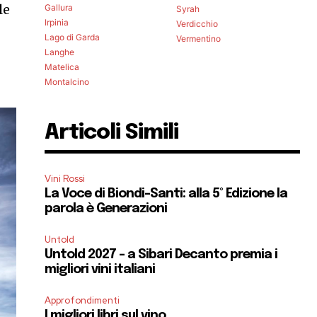
le
Gallura
Syrah
Irpinia
Verdicchio
Lago di Garda
Vermentino
Langhe
Matelica
Montalcino
Articoli Simili
Vini Rossi
La Voce di Biondi-Santi: alla 5° Edizione la
parola è Generazioni
Untold
Untold 2027 – a Sibari Decanto premia i
migliori vini italiani
Approfondimenti
I migliori libri sul vino