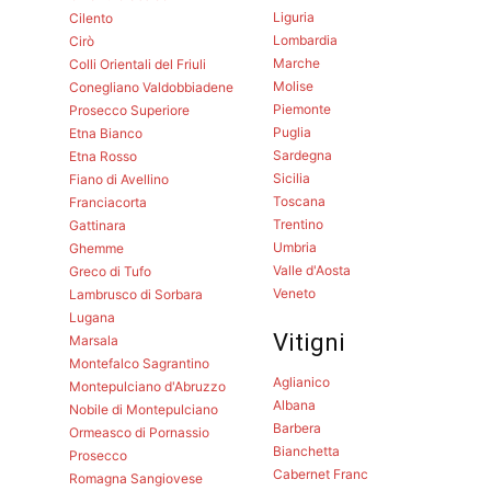
Liguria
Cilento
Lombardia
Cirò
Marche
Colli Orientali del Friuli
Molise
Conegliano Valdobbiadene
Piemonte
Prosecco Superiore
Puglia
Etna Bianco
Sardegna
Etna Rosso
Sicilia
Fiano di Avellino
Toscana
Franciacorta
Trentino
Gattinara
Umbria
Ghemme
Valle d'Aosta
Greco di Tufo
Veneto
Lambrusco di Sorbara
Lugana
Vitigni
Marsala
Montefalco Sagrantino
Aglianico
Montepulciano d'Abruzzo
Albana
Nobile di Montepulciano
Barbera
Ormeasco di Pornassio
Bianchetta
Prosecco
Cabernet Franc
Romagna Sangiovese