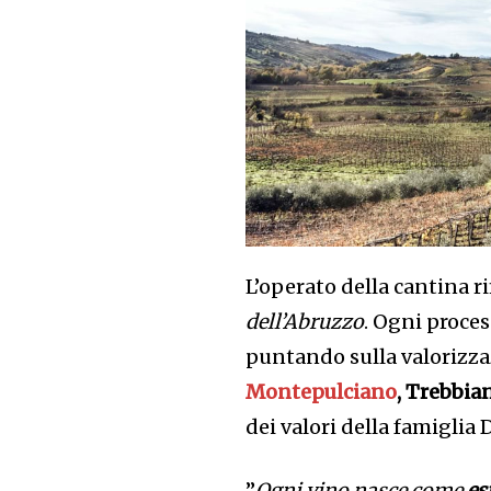
L’operato della cantina r
dell’Abruzzo
. Ogni proces
puntando sulla valorizz
Montepulciano
, Trebbia
dei valori della famiglia D
”
Ogni vino nasce come
es