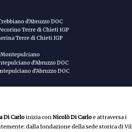
Trebbiano d’Abruzzo DOC
ecorino Terre di Chieti IGP
erina Terre di Chieti IGP
 Montepulciano
ntepulciano d’Abruzzo DOC
ntepulciano d’Abruzzo DOC
a Di Carlo
inizia con
Nicolò Di Carlo
e attraversa i
temente: dalla fondazione della sede storica di Vil