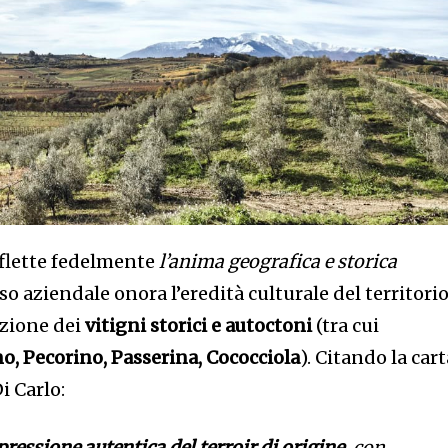
iflette fedelmente
l’anima geografica e storica
so aziendale onora l’eredità culturale del territorio
azione dei
vitigni storici e autoctoni
(tra cui
no, Pecorino, Passerina, Cococciola
). Citando la car
i Carlo:
pressione autentica del terroir di origine
, con