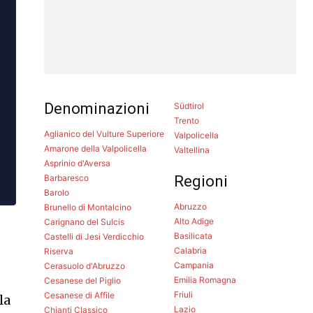
Denominazioni
Südtirol
Trento
Aglianico del Vulture Superiore
Valpolicella
Amarone della Valpolicella
Valtellina
Asprinio d'Aversa
Barbaresco
Regioni
Barolo
Abruzzo
Brunello di Montalcino
Alto Adige
Carignano del Sulcis
Basilicata
Castelli di Jesi Verdicchio
Calabria
Riserva
Campania
Cerasuolo d'Abruzzo
Emilia Romagna
Cesanese del Piglio
Friuli
Cesanese di Affile
la
Lazio
Chianti Classico