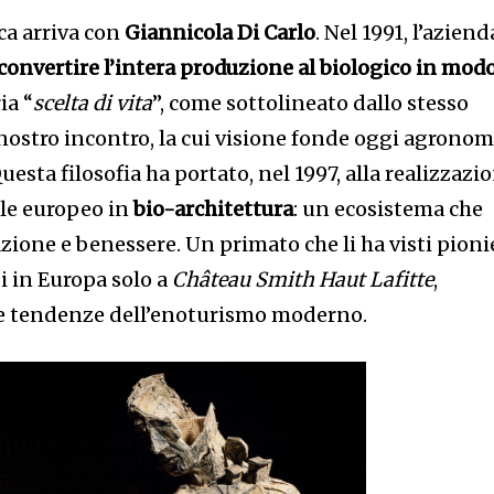
ica arriva con
Giannicola Di Carlo
. Nel 1991, l’aziend
a convertire l’intera produzione al biologico in mod
ia “
scelta di vita
”, come sottolineato dallo stesso
nostro incontro, la cui visione fonde oggi agronom
sta filosofia ha portato, nel 1997, alla realizzazi
ale europeo in
bio-architettura
: un ecosistema che
azione e benessere. Un primato che li ha visti pioni
i in Europa solo a
Château Smith Haut Lafitte
,
le tendenze dell’enoturismo moderno.