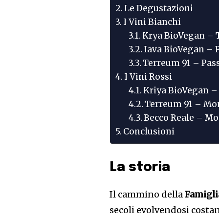
Le Degustazioni
I Vini Bianchi
Krya BioVegan – 
Iava BioVegan – P
Terreum 91 – Pass
I Vini Rossi
Kriya BioVegan –
Terreum 91 – Mo
Becco Reale – Mo
Conclusioni
La storia
Il cammino della
Famigli
secoli evolvendosi costan