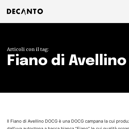
Articoli con il tag:
Fiano di Avellin
Il Fiano di Avellino DOCG è una DOCG campana la cui produzi
dall’uva autoctona a bacca bianca “Fiano” le cui qualità orga