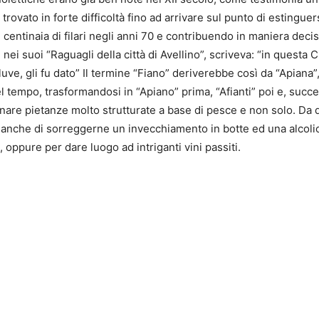
trovato in forte difficoltà fino ad arrivare sul punto di estingu
centinaia di filari negli anni 70 e contribuendo in maniera decis
i suoi “Raguagli della città di Avellino”, scriveva: “in questa C
uve, gli fu dato” Il termine “Fiano” deriverebbe così da “Apiana”, 
el tempo, trasformandosi in “Apiano” prima, “Afianti” poi e, succ
are pietanze molto strutturate a base di pesce e non solo. Da di
nanche di sorreggerne un invecchiamento in botte ed una alcolicit
ppure per dare luogo ad intriganti vini passiti.