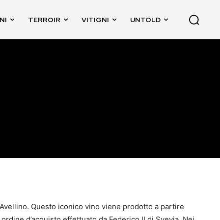
NI
TERROIR
VITIGNI
UNTOLD
vellino. Questo iconico vino viene prodotto a partire
ordine d’acquisto effettuato da Federico II di Svevia. Nei