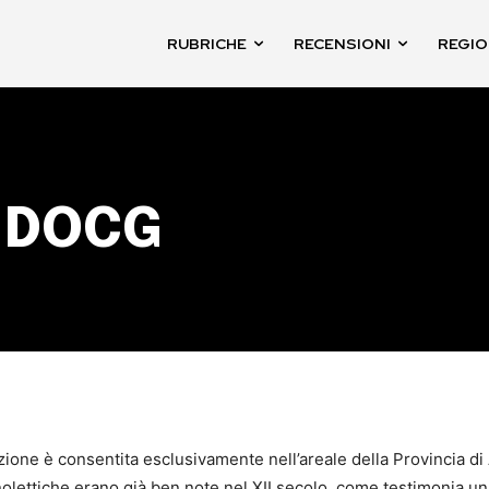
RUBRICHE
RECENSIONI
REGIO
o DOCG
one è consentita esclusivamente nell’areale della Provincia di A
nolettiche erano già ben note nel XII secolo, come testimonia un 