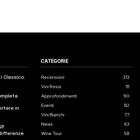
CATEGORIE
Recensioni
213
ti Classico
Vini Rossi
111
Approfondimenti
90
completa
Eventi
82
sitare in
Vini Bianchi
77
News
63
GP.
Wine Tour
58
differenze