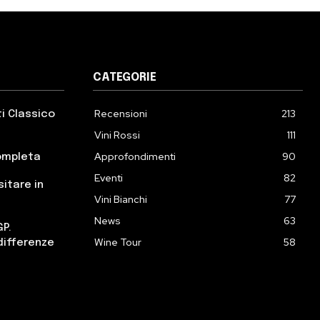
CATEGORIE
Recensioni
213
ti Classico
Vini Rossi
111
Approfondimenti
90
completa
Eventi
82
sitare in
Vini Bianchi
77
News
63
GP.
Wine Tour
58
differenze