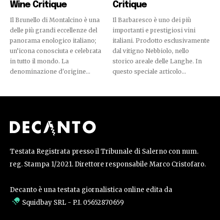
Wine Critique
Critique
Il Brunello di Montalcino è una
Il Barbaresco è uno dei più
delle più grandi eccellenze del
importanti e prestigiosi vini
panorama enologico italiano;
italiani. Prodotto esclusivamente
un’icona conosciuta e celebrata
dal vitigno Nebbiolo, nello
in tutto il mondo. La
storico areale delle Langhe. In
denominazione d'origine...
questo speciale articolo...
Testata Registrata presso il Tribunale di Salerno con num.
reg. Stampa 1/2021. Direttore responsabile Marco Cristofaro.
Decanto è una testata giornalistica online edita da
Squidbay SRL
- P.I. 05652870659