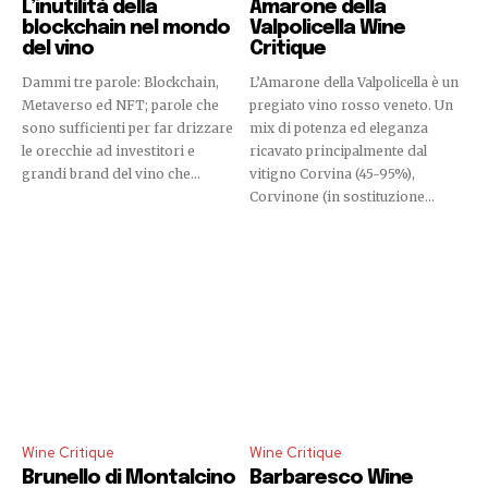
L’inutilità della
Amarone della
blockchain nel mondo
Valpolicella Wine
del vino
Critique
Dammi tre parole: Blockchain,
L’Amarone della Valpolicella è un
Metaverso ed NFT; parole che
pregiato vino rosso veneto. Un
sono sufficienti per far drizzare
mix di potenza ed eleganza
le orecchie ad investitori e
ricavato principalmente dal
grandi brand del vino che...
vitigno Corvina (45-95%),
Corvinone (in sostituzione...
Wine Critique
Wine Critique
Brunello di Montalcino
Barbaresco Wine