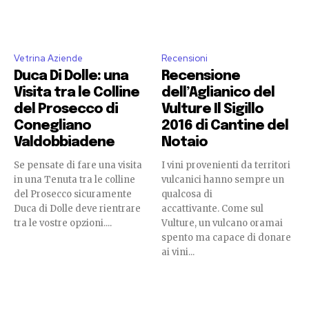
Vetrina Aziende
Recensioni
Duca Di Dolle: una
Recensione
Visita tra le Colline
dell’Aglianico del
del Prosecco di
Vulture Il Sigillo
Conegliano
2016 di Cantine del
Valdobbiadene
Notaio
Se pensate di fare una visita
I vini provenienti da territori
in una Tenuta tra le colline
vulcanici hanno sempre un
del Prosecco sicuramente
qualcosa di
Duca di Dolle deve rientrare
accattivante. Come sul
tra le vostre opzioni....
Vulture, un vulcano oramai
spento ma capace di donare
ai vini...