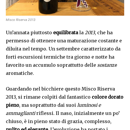
Misco Riserva 2013
Un’annata piuttosto
equilibrata
la
2013
, che ha
permesso di ottenere una maturazione costante e
diluita nel tempo. Un settembre caratterizzato da
forti escursioni termiche tra giorno e notte ha
favorito un accumulo soprattutto delle
sostan
ze
aromatiche.
Guardando nel bicchiere questo Misco Riserva
2013, si rimane colpiti dal fantastico
colore dorato
pieno
, ma soprattutto dai suoi
luminosi e
ammaglianti
riflessi. Il naso, inizialmente un po’
chiuso, è in pieno stato di grazia, complesso,
pulito ed elegante
. L’evoluzione ha portato i