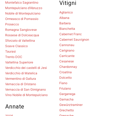
Vitigni
Montefalco Sagrantino
Montepulciano d'Abruzzo
Aglianico
Nobile di Montepulciano
Albana
Ormeasco di Pornassio
Barbera
Prosecco
Bianchetta
Romagna Sangiovese
Cabernet Franc
Rossese di Dolceacqua
Cabernet Sauvignon
Sforzato di Valtellina
Cannonau
Soave Classico
Carignano
Taurasi
Carricante
Trento DOC
Cesanese
Valtellina Superiore
Chardonnay
Verdicchio dei castelli di Jesi
Croatina
Verdicchio di Matelica
Dolcetto
Vermentino di Gallura
Fiano
Vernaccia di Oristano
Friulano
Vernaccia di San Gimignano
Garganega
Vino Nobile di Montepulciano
Garnacha
Gewürztraminer
Annate
Grechetto
Grenache
2006