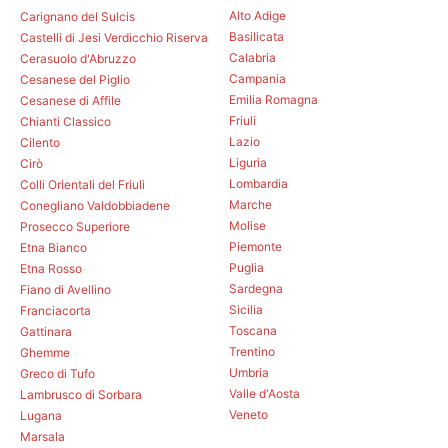
Alto Adige
Carignano del Sulcis
Basilicata
Castelli di Jesi Verdicchio Riserva
Calabria
Cerasuolo d'Abruzzo
Campania
Cesanese del Piglio
Emilia Romagna
Cesanese di Affile
Friuli
Chianti Classico
Lazio
Cilento
Liguria
Cirò
Lombardia
Colli Orientali del Friuli
Marche
Conegliano Valdobbiadene
Molise
Prosecco Superiore
Piemonte
Etna Bianco
Puglia
Etna Rosso
Sardegna
Fiano di Avellino
Sicilia
Franciacorta
Toscana
Gattinara
Trentino
Ghemme
Umbria
Greco di Tufo
Valle d'Aosta
Lambrusco di Sorbara
Veneto
Lugana
Marsala