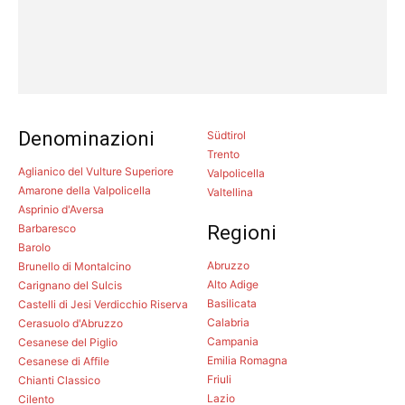
Denominazioni
Südtirol
Trento
Aglianico del Vulture Superiore
Valpolicella
Amarone della Valpolicella
Valtellina
Asprinio d'Aversa
Barbaresco
Regioni
Barolo
Abruzzo
Brunello di Montalcino
Alto Adige
Carignano del Sulcis
Basilicata
Castelli di Jesi Verdicchio Riserva
Calabria
Cerasuolo d'Abruzzo
Campania
Cesanese del Piglio
Emilia Romagna
Cesanese di Affile
Friuli
Chianti Classico
Lazio
Cilento