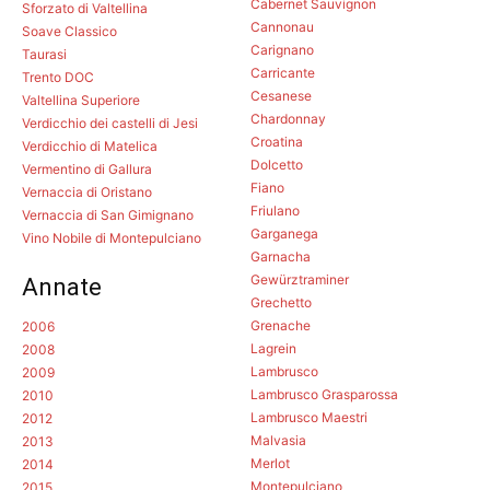
Cabernet Sauvignon
Sforzato di Valtellina
Cannonau
Soave Classico
Carignano
Taurasi
Carricante
Trento DOC
Cesanese
Valtellina Superiore
Chardonnay
Verdicchio dei castelli di Jesi
Croatina
Verdicchio di Matelica
Dolcetto
Vermentino di Gallura
Fiano
Vernaccia di Oristano
Friulano
Vernaccia di San Gimignano
Garganega
Vino Nobile di Montepulciano
Garnacha
Gewürztraminer
Annate
Grechetto
Grenache
2006
Lagrein
2008
Lambrusco
2009
Lambrusco Grasparossa
2010
Lambrusco Maestri
2012
Malvasia
2013
Merlot
2014
Montepulciano
2015