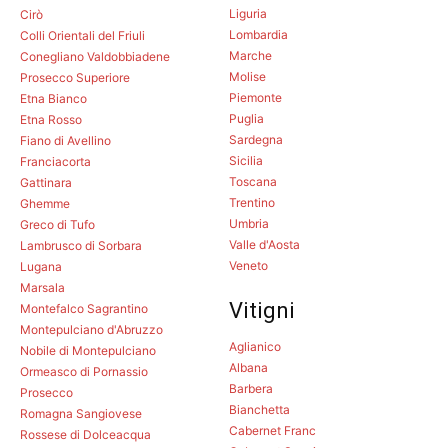
Liguria
Cirò
Lombardia
Colli Orientali del Friuli
Marche
Conegliano Valdobbiadene
Molise
Prosecco Superiore
Piemonte
Etna Bianco
Puglia
Etna Rosso
Sardegna
Fiano di Avellino
Sicilia
Franciacorta
Toscana
Gattinara
Trentino
Ghemme
Umbria
Greco di Tufo
Valle d'Aosta
Lambrusco di Sorbara
Veneto
Lugana
Marsala
Vitigni
Montefalco Sagrantino
Montepulciano d'Abruzzo
Aglianico
Nobile di Montepulciano
Albana
Ormeasco di Pornassio
Barbera
Prosecco
Bianchetta
Romagna Sangiovese
Cabernet Franc
Rossese di Dolceacqua