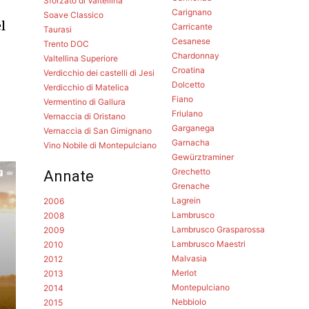
Sforzato di Valtellina
Carignano
Soave Classico
l
Carricante
Taurasi
Cesanese
Trento DOC
Chardonnay
Valtellina Superiore
Croatina
Verdicchio dei castelli di Jesi
Dolcetto
Verdicchio di Matelica
Fiano
Vermentino di Gallura
Friulano
Vernaccia di Oristano
Garganega
Vernaccia di San Gimignano
Garnacha
Vino Nobile di Montepulciano
Gewürztraminer
Grechetto
Annate
Grenache
Lagrein
2006
Lambrusco
2008
Lambrusco Grasparossa
2009
Lambrusco Maestri
2010
Malvasia
2012
Merlot
2013
Montepulciano
2014
Nebbiolo
2015