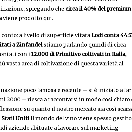
inazione, spiegando che
circa il 40% del premium
a
viene prodotto qui.
conto: a livello di superficie vitata
Lodi conta 44.5
vitati a Zinfandel
stiamo parlando quindi di circa
rontati con i
12.000 di Primitivo coltivati in Italia,
ù vasta area di coltivazione di questa varietà al
zione poco famosa e recente – si è iniziato a far
i 2000 – riesca a raccontarsi in modo così chiaro 
iflessione su quanto il nostro mercato sia così scars
i
Stati Uniti
il mondo del vino viene spesso gestito
ndi aziende abituate a lavorare sul marketing.