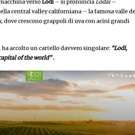
n macchina verso
Lodi
– si pronuncia
Lodai
–
lla central valley californiana – la famosa valle de
k,
dove crescono grappoli di uva con acini grandi
ci ha accolto un cartello davvero singolare:
“Lodi,
apital of the world” .