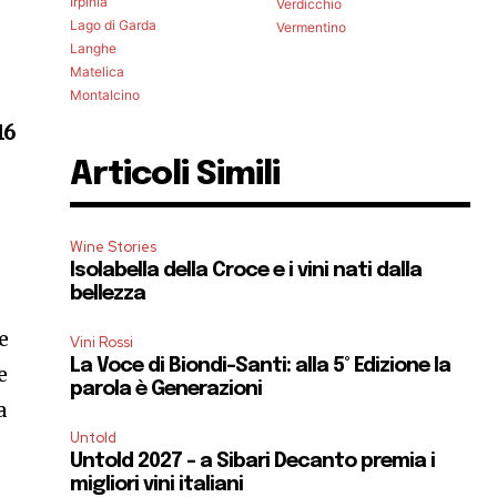
Irpinia
Verdicchio
Lago di Garda
Vermentino
Langhe
Matelica
Montalcino
16
Articoli Simili
Wine Stories
Isolabella della Croce e i vini nati dalla
bellezza
e
Vini Rossi
La Voce di Biondi-Santi: alla 5° Edizione la
e
parola è Generazioni
a
Untold
Untold 2027 – a Sibari Decanto premia i
migliori vini italiani