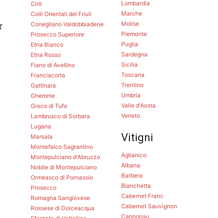
Lombardia
Cirò
Marche
Colli Orientali del Friuli
Molise
Conegliano Valdobbiadene
r
Piemonte
Prosecco Superiore
Puglia
Etna Bianco
Sardegna
Etna Rosso
Sicilia
Fiano di Avellino
Toscana
Franciacorta
Trentino
Gattinara
Umbria
Ghemme
Valle d'Aosta
Greco di Tufo
Veneto
Lambrusco di Sorbara
Lugana
Vitigni
Marsala
Montefalco Sagrantino
Aglianico
Montepulciano d'Abruzzo
Albana
Nobile di Montepulciano
Barbera
Ormeasco di Pornassio
Bianchetta
Prosecco
Cabernet Franc
Romagna Sangiovese
Cabernet Sauvignon
Rossese di Dolceacqua
Cannonau