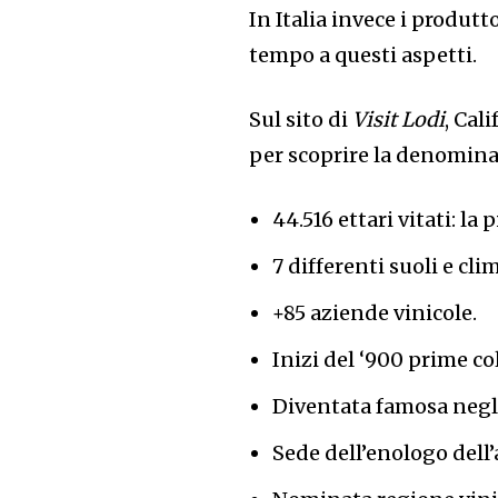
In Italia invece i produtt
tempo a questi aspetti.
Sul sito di
Visit Lodi
, Cal
per scoprire la denomina
44.516 ettari vitati: l
7 differenti suoli e cl
+85 aziende vinicole.
Inizi del ‘900 prime co
Diventata famosa negl
Sede dell’enologo dell