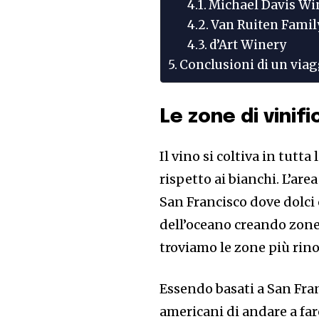
Michael Davis Wi
Van Ruiten Famil
d’Art Winery
Conclusioni di un viagg
Le zone di vinifi
Il vino si coltiva in tutt
rispetto ai bianchi. L’are
San Francisco dove dolci 
dell’oceano creando zone
troviamo le zone più ri
Essendo basati a San Fran
americani di andare a far