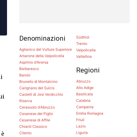
Denominazioni
Südtirol
Trento
Aglianico del Vulture Superiore
Valpolicella
Amarone della Valpolicella
Valtellina
Asprinio d'Aversa
Barbaresco
Regioni
Barolo
i
Abruzzo
Brunello di Montalcino
Alto Adige
Carignano del Sulcis
Basilicata
Castelli di Jesi Verdicchio
ui
Calabria
Riserva
.
Campania
Cerasuolo d'Abruzzo
Emilia Romagna
Cesanese del Piglio
Friuli
Cesanese di Affile
Lazio
Chianti Classico
Liguria
 è
Cilento