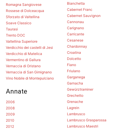
Bianchetta
Romagna Sangiovese
Cabernet Franc
Rossese di Dolceacqua
Cabernet Sauvignon
Sforzato di Valtellina
Cannonau
Soave Classico
Carignano
Taurasi
Carricante
Trento DOC
Cesanese
Valtellina Superiore
Chardonnay
Verdicchio dei castelli di Jesi
Croatina
Verdicchio di Matelica
Dolcetto
Vermentino di Gallura
Fiano
Vernaccia di Oristano
Friulano
Vernaccia di San Gimignano
Garganega
Vino Nobile di Montepulciano
Garnacha
Gewürztraminer
Annate
Grechetto
Grenache
2006
Lagrein
2008
Lambrusco
2009
Lambrusco Grasparossa
2010
Lambrusco Maestri
2012