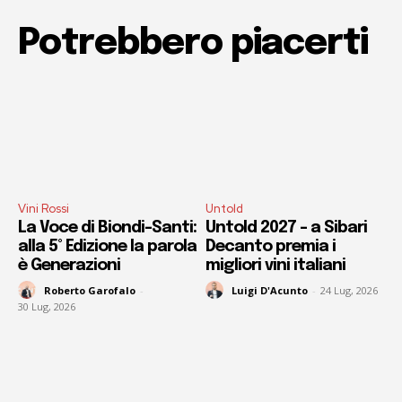
Potrebbero piacerti
Vini Rossi
Untold
La Voce di Biondi-Santi:
Untold 2027 – a Sibari
alla 5° Edizione la parola
Decanto premia i
è Generazioni
migliori vini italiani
Roberto Garofalo
-
Luigi D'Acunto
-
24 Lug, 2026
30 Lug, 2026