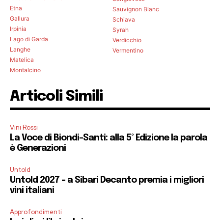
Etna
Sauvignon Blanc
Gallura
Schiava
Irpinia
Syrah
Lago di Garda
Verdicchio
Langhe
Vermentino
Matelica
Montalcino
Articoli Simili
Vini Rossi
La Voce di Biondi-Santi: alla 5° Edizione la parola
è Generazioni
Untold
Untold 2027 – a Sibari Decanto premia i migliori
vini italiani
Approfondimenti