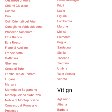
Emilia Romagna
Cesanese di Affile
Friuli
Chianti Classico
Lazio
Cilento
Liguria
Cirò
Lombardia
Colli Orientali del Friuli
Marche
Conegliano Valdobbiadene
Molise
Prosecco Superiore
Piemonte
Etna Bianco
Puglia
Etna Rosso
Sardegna
Fiano di Avellino
Sicilia
Franciacorta
Toscana
Gattinara
Trentino
Ghemme
Umbria
Greco di Tufo
Valle d'Aosta
Lambrusco di Sorbara
Veneto
Lugana
Marsala
Vitigni
Montefalco Sagrantino
Montepulciano d'Abruzzo
Aglianico
Nobile di Montepulciano
Albana
Ormeasco di Pornassio
Barbera
Prosecco