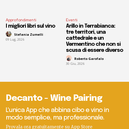
Approfondimenti
Eventi
I migliori libri sul vino
Arillo in Terrabianca:
tre territori, una
Stefania Zumelli
-
cattedrale e un
09 Lug, 2026
Vermentino che non si
scusa di essere diverso
Roberto Garofalo
-
30 Giu, 2026
Decanto - Wine Pairing
L'unica App che abbina cibo e vino in
modo semplice, ma professionale.
Provala ora gratuitamente su App Store