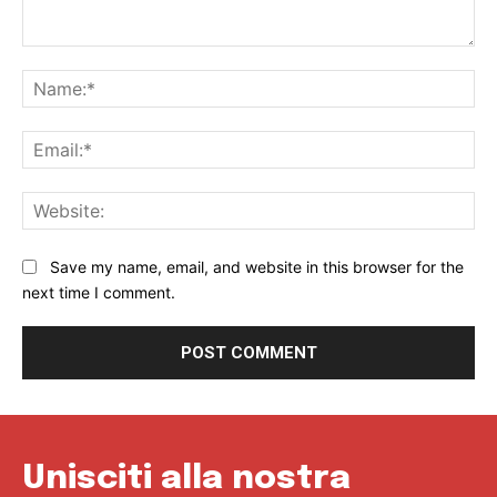
Comment:
Na
Ema
Web
Save my name, email, and website in this browser for the
next time I comment.
Unisciti alla nostra