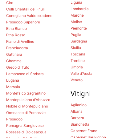
Liguria
Cirò
Lombardia
Colli Orientali del Friuli
Marche
Conegliano Valdobbiadene
Molise
Prosecco Superiore
Piemonte
Etna Bianco
Puglia
Etna Rosso
Sardegna
Fiano di Avellino
Sicilia
Franciacorta
Toscana
Gattinara
Trentino
Ghemme
Umbria
Greco di Tufo
Valle d'Aosta
Lambrusco di Sorbara
Veneto
Lugana
Marsala
Vitigni
Montefalco Sagrantino
Montepulciano d'Abruzzo
Aglianico
Nobile di Montepulciano
Albana
Ormeasco di Pornassio
Barbera
Prosecco
Bianchetta
Romagna Sangiovese
Cabernet Franc
Rossese di Dolceacqua
Cabernet Sauvignon