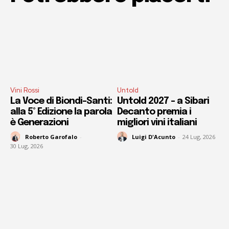
Vini Rossi
Untold
La Voce di Biondi-Santi:
Untold 2027 – a Sibari
alla 5° Edizione la parola
Decanto premia i
è Generazioni
migliori vini italiani
Roberto Garofalo
-
Luigi D'Acunto
-
24 Lug, 2026
30 Lug, 2026