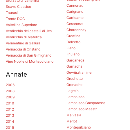
Sforzato di Valtellina
Cannonau
Soave Classico
Carignano
Taurasi
Carricante
Trento DOC
Cesanese
Valtellina Superiore
Chardonnay
Verdicchio dei castelli di Jesi
Croatina
Verdicchio di Matelica
Dolcetto
Vermentino di Gallura
Fiano
Vernaccia di Oristano
Friulano
Vernaccia di San Gimignano
Garganega
Vino Nobile di Montepulciano
Garnacha
Gewürztraminer
Annate
Grechetto
Grenache
2006
Lagrein
2008
Lambrusco
2009
Lambrusco Grasparossa
2010
Lambrusco Maestri
2012
Malvasia
2013
Merlot
2014
Montepulciano
2015