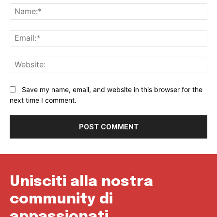
Na
Ema
Web
Save my name, email, and website in this browser for the
next time I comment.
Unisciti alla nostra
community di
appassionati