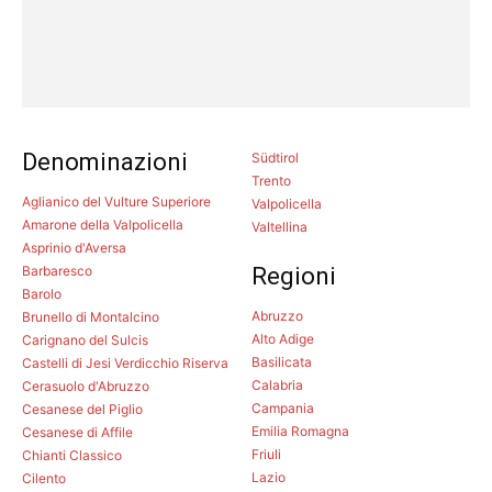
Denominazioni
Südtirol
Trento
Aglianico del Vulture Superiore
Valpolicella
Amarone della Valpolicella
Valtellina
Asprinio d'Aversa
Barbaresco
Regioni
Barolo
Abruzzo
Brunello di Montalcino
Alto Adige
Carignano del Sulcis
Basilicata
Castelli di Jesi Verdicchio Riserva
Calabria
Cerasuolo d'Abruzzo
Campania
Cesanese del Piglio
Emilia Romagna
Cesanese di Affile
Friuli
Chianti Classico
Lazio
Cilento