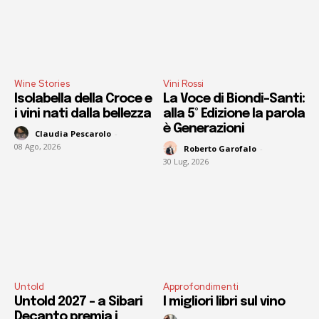
Wine Stories
Vini Rossi
Isolabella della Croce e
La Voce di Biondi-Santi:
i vini nati dalla bellezza
alla 5° Edizione la parola
è Generazioni
Claudia Pescarolo
-
08 Ago, 2026
Roberto Garofalo
-
30 Lug, 2026
Untold
Approfondimenti
Untold 2027 – a Sibari
I migliori libri sul vino
Decanto premia i