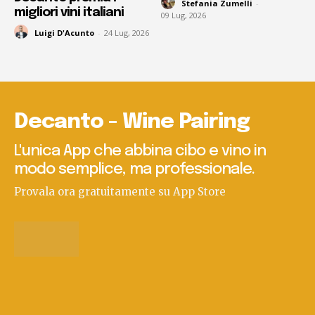
Stefania Zumelli
-
migliori vini italiani
09 Lug, 2026
Luigi D'Acunto
-
24 Lug, 2026
Decanto - Wine Pairing
L'unica App che abbina cibo e vino in
modo semplice, ma professionale.
Provala ora gratuitamente su App Store