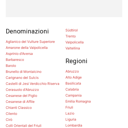
Denominazioni
Südtirol
Trento
Aglianico del Vulture Superiore
Valpolicella
Amarone della Valpolicella
Valtellina
Asprinio d'Aversa
Barbaresco
Regioni
Barolo
Abruzzo
Brunello di Montalcino
Alto Adige
Carignano del Sulcis
Basilicata
Castelli di Jesi Verdicchio Riserva
Calabria
Cerasuolo d'Abruzzo
Campania
Cesanese del Piglio
Emilia Romagna
Cesanese di Affile
Friuli
Chianti Classico
Lazio
Cilento
Liguria
Cirò
Lombardia
Colli Orientali del Friuli