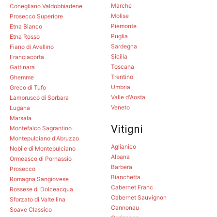
Marche
Conegliano Valdobbiadene
Molise
Prosecco Superiore
Piemonte
Etna Bianco
Puglia
Etna Rosso
Sardegna
Fiano di Avellino
Sicilia
Franciacorta
Toscana
Gattinara
Trentino
Ghemme
Umbria
Greco di Tufo
Valle d'Aosta
Lambrusco di Sorbara
Veneto
Lugana
Marsala
Vitigni
Montefalco Sagrantino
Montepulciano d'Abruzzo
Aglianico
Nobile di Montepulciano
Albana
Ormeasco di Pornassio
Barbera
Prosecco
Bianchetta
Romagna Sangiovese
Cabernet Franc
Rossese di Dolceacqua
Cabernet Sauvignon
Sforzato di Valtellina
Cannonau
Soave Classico