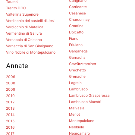
Carignano
Taurasi
Carricante
Trento DOC
Cesanese
Valtellina Superiore
Chardonnay
Verdicchio dei castelli di Jesi
Croatina
Verdicchio di Matelica
Dolcetto
Vermentino di Gallura
Fiano
Vernaccia di Oristano
Friulano
Vernaccia di San Gimignano
Garganega
Vino Nobile di Montepulciano
Garnacha
Gewürztraminer
Annate
Grechetto
Grenache
2006
Lagrein
2008
Lambrusco
2009
Lambrusco Grasparossa
2010
Lambrusco Maestri
2012
Malvasia
2013
Merlot
2014
Montepulciano
2015
Nebbiolo
2016
Negroamaro
2017