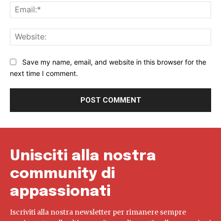
Ema
Web
Save my name, email, and website in this browser for the
next time I comment.
Unisciti alla nostra
community di
appassionati
Iscriviti alla nostra newsletter per rimanere sempre