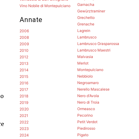
Garnacha
Vino Nobile di Montepulciano
Gewürztraminer
Grechetto
Annate
Grenache
Lagrein
2006
Lambrusco
2008
Lambrusco Grasparossa
2009
Lambrusco Maestri
2010
Malvasia
2012
Merlot
2013
Montepulciano
2014
Nebbiolo
2015
Negroamaro
2016
Nerello Mascalese
2017
to
Nero d'Avola
2018
Nero di Troia
2019
Ormeasco
2020
Pecorino
2021
Petit Verdot
2022
re
Piedirosso
2023
Pigato
2024