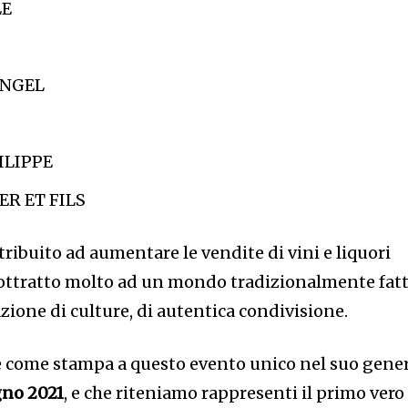
LE
ENGEL
ILIPPE
R ET FILS
ribuito ad aumentare le vendite di vini e liquori
sottratto molto ad un mondo tradizionalmente fat
azione di culture, di autentica condivisione.
re come stampa a questo evento unico nel suo gene
gno 2021
, e che riteniamo rappresenti il primo vero