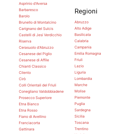
Asprinio d'Aversa
Barbaresco
Regioni
Barolo
Abruzzo
Brunello di Montalcino
Alto Adige
Carignano del Sulcis
Basilicata
Castelli di Jesi Verdicchio
Calabria
Riserva
Campania
Cerasuolo d'Abruzzo
Emilia Romagna
Cesanese del Piglio
Friuli
Cesanese di Affile
Lazio
Chianti Classico
Liguria
Cilento
Lombardia
Cirò
Marche
Colli Orientali del Friuli
Molise
Conegliano Valdobbiadene
Piemonte
Prosecco Superiore
Puglia
Etna Bianco
Sardegna
Etna Rosso
Sicilia
Fiano di Avellino
Toscana
Franciacorta
Trentino
Gattinara