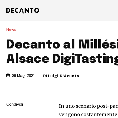
News
Decanto al Millé
Alsace DigiTastin
Di
Luigi D'Acunto
08 Mag, 2021
Condividi
In uno scenario post-pan
vengono costantemente p