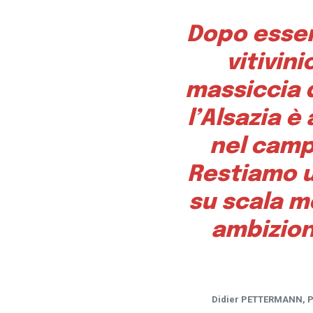
Dopo esser
vitivini
massiccia 
l’Alsazia è
nel camp
Restiamo u
su scala m
ambizion
Didier PETTERMANN, Pr