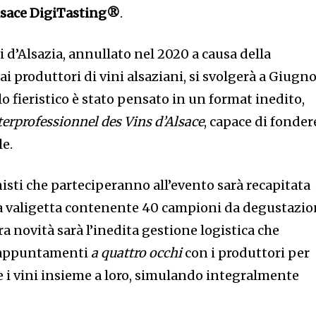
lsace DigiTasting®
.
i d’Alsazia, annullato nel 2020 a causa della
 produttori di vini alsaziani, si svolgerà a Giugn
o fieristico è stato pensato in un format inedito,
terprofessionnel des Vins d’Alsace
, capace di fonder
le.
onisti che parteciperanno all’evento sarà recapitata
a valigetta contenente 40 campioni da degustazi
era novità sarà l’inedita gestione logistica che
 appuntamenti
a quattro occhi
con i produttori per
i vini insieme a loro, simulando integralmente