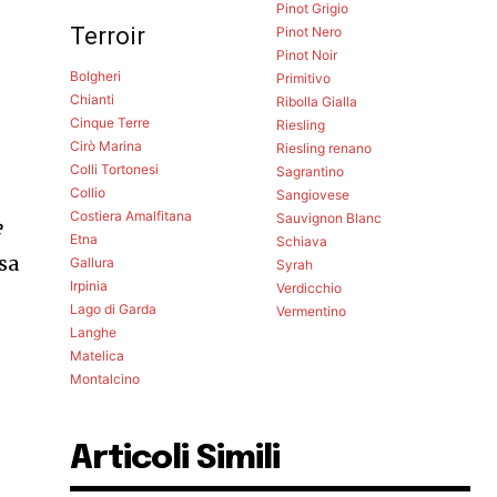
Pinot Grigio
Terroir
Pinot Nero
Pinot Noir
Bolgheri
Primitivo
Chianti
Ribolla Gialla
Cinque Terre
Riesling
Cirò Marina
Riesling renano
Colli Tortonesi
Sagrantino
Collio
Sangiovese
Costiera Amalfitana
Sauvignon Blanc
e
Etna
Schiava
sa
Gallura
Syrah
Irpinia
Verdicchio
Lago di Garda
Vermentino
Langhe
Matelica
Montalcino
Articoli Simili