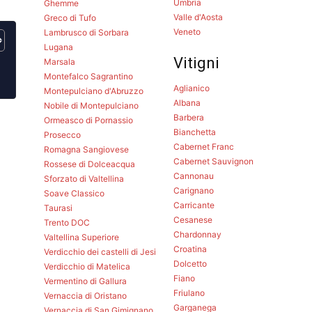
Umbria
Ghemme
Valle d'Aosta
Greco di Tufo
Veneto
Lambrusco di Sorbara
Lugana
Vitigni
Marsala
Montefalco Sagrantino
Aglianico
Montepulciano d'Abruzzo
Albana
Nobile di Montepulciano
Barbera
Ormeasco di Pornassio
Bianchetta
Prosecco
Cabernet Franc
Romagna Sangiovese
Cabernet Sauvignon
Rossese di Dolceacqua
Cannonau
Sforzato di Valtellina
Carignano
Soave Classico
Carricante
Taurasi
Cesanese
Trento DOC
Chardonnay
Valtellina Superiore
Croatina
Verdicchio dei castelli di Jesi
Dolcetto
Verdicchio di Matelica
Fiano
Vermentino di Gallura
Friulano
Vernaccia di Oristano
Garganega
Vernaccia di San Gimignano