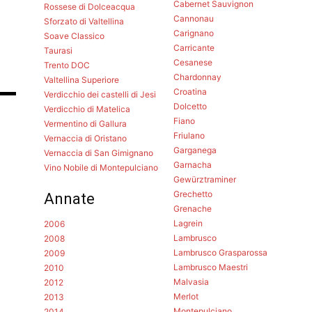
Cabernet Sauvignon
Rossese di Dolceacqua
Cannonau
Sforzato di Valtellina
l
Carignano
Soave Classico
Carricante
Taurasi
Cesanese
Trento DOC
Chardonnay
Valtellina Superiore
Croatina
Verdicchio dei castelli di Jesi
Dolcetto
Verdicchio di Matelica
Fiano
Vermentino di Gallura
Friulano
Vernaccia di Oristano
Garganega
Vernaccia di San Gimignano
Garnacha
Vino Nobile di Montepulciano
Gewürztraminer
Grechetto
Annate
Grenache
Lagrein
2006
Lambrusco
2008
Lambrusco Grasparossa
2009
Lambrusco Maestri
2010
Malvasia
2012
Merlot
2013
Montepulciano
2014