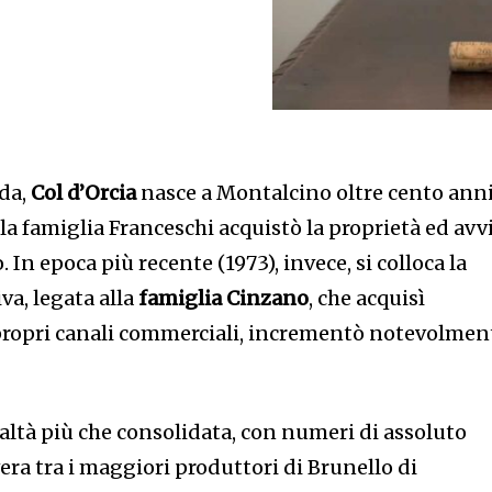
nda,
Col d’Orcia
nasce a Montalcino oltre cento ann
i, la famiglia Franceschi acquistò la proprietà ed avv
 In epoca più recente (1973), invece, si colloca la
va, legata alla
famiglia Cinzano
, che acquisì
i propri canali commerciali, incrementò notevolmen
ealtà più che consolidata, con numeri di assoluto
vera tra i maggiori produttori di Brunello di