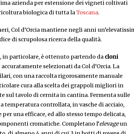
ima azienda per estensione dei vigneti coltivati
icoltura biologica di tutta la
Toscana
.
ri, Col d’Orcia mantiene negli anni un’elevatissi
dice di scrupolosa ricerca della qualità.
o
, in particolare, è ottenuto partendo da
cloni
, accuratamente selezionati da Col d’Orcia. La
i filari, con una raccolta rigorosamente manuale
icolare cura alla scelta dei grappoli migliori in
 sul tavolo di cernita in cantina. Fermenta sulle
 a temperatura controllata, in vasche di acciaio,
per una efficace, ed allo stesso tempo delicata,
componenti cromatiche. Completano l’
elevage
un
, di almeno 4 anni di cui 3 in botti di rovere di