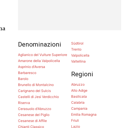
ma
Denominazioni
Südtirol
Trento
Aglianico del Vulture Superiore
Valpolicella
Amarone della Valpolicella
Valtellina
Asprinio d'Aversa
Barbaresco
Regioni
Barolo
Abruzzo
Brunello di Montalcino
Alto Adige
Carignano del Sulcis
Basilicata
Castelli di Jesi Verdicchio
Calabria
Riserva
Campania
Cerasuolo d'Abruzzo
Emilia Romagna
Cesanese del Piglio
Friuli
Cesanese di Affile
Lazio
Chianti Classico