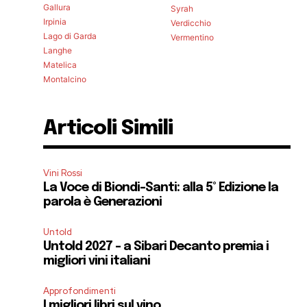
Gallura
Syrah
Irpinia
Verdicchio
Lago di Garda
Vermentino
Langhe
Matelica
Montalcino
Articoli Simili
Vini Rossi
La Voce di Biondi-Santi: alla 5° Edizione la
parola è Generazioni
Untold
Untold 2027 – a Sibari Decanto premia i
migliori vini italiani
Approfondimenti
I migliori libri sul vino