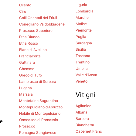
Liguria
Cilento
Lombardia
Cirò
Marche
Colli Orientali del Friuli
Molise
Conegliano Valdobbiadene
Piemonte
Prosecco Superiore
Puglia
Etna Bianco
Sardegna
Etna Rosso
Sicilia
Fiano di Avellino
Toscana
Franciacorta
Trentino
Gattinara
Umbria
Ghemme
Valle d'Aosta
Greco di Tufo
Veneto
Lambrusco di Sorbara
Lugana
Vitigni
Marsala
Montefalco Sagrantino
Aglianico
Montepulciano d'Abruzzo
Albana
Nobile di Montepulciano
Barbera
Ormeasco di Pornassio
 e
Bianchetta
Prosecco
Cabernet Franc
Romagna Sangiovese