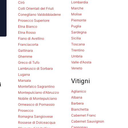
Lombardia
Cirò
Marche
Colli Orientali del Friuli
Molise
Conegliano Valdobbiadene
Piemonte
Prosecco Superiore
Puglia
Etna Bianco
Sardegna
Etna Rosso
Sicilia
Fiano di Avellino
Toscana
Franciacorta
Trentino
Gattinara
Umbria
Ghemme
Valle d'Aosta
Greco di Tufo
Veneto
Lambrusco di Sorbara
Lugana
Vitigni
Marsala
i
Montefalco Sagrantino
Aglianico
Montepulciano d'Abruzzo
Albana
Nobile di Montepulciano
Barbera
Ormeasco di Pornassio
Bianchetta
Prosecco
Cabernet Franc
Romagna Sangiovese
Cabernet Sauvignon
Rossese di Dolceacqua
Cannonau