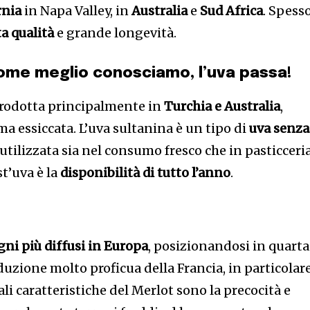
rnia
in Napa Valley, in
Australia
e
Sud Africa
. Spess
ta qualità
e grande longevità.
come meglio conosciamo, l’uva passa!
prodotta principalmente in
Turchia e Australia
,
 essiccata. L’uva sultanina è un tipo di
uva senza
utilizzata sia nel consumo fresco che in pasticceria
st’uva è la
disponibilità di tutto l’anno
.
igni più diffusi in Europa
, posizionandosi in quarta
duzione molto proficua della Francia, in particolar
ali caratteristiche del Merlot sono la precocità e