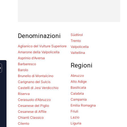
Denominazioni
Südtirol
Trento
Aglianico del Vulture Superiore
Valpolicella
Amarone della Valpolicella
Valtellina
Asprinio d'Aversa
Barbaresco
Regioni
Barolo
Abruzzo
Brunello di Montalcino
Alto Adige
Carignano del Sulcis
Basilicata
Castelli di Jesi Verdicchio
Calabria
Riserva
Campania
Cerasuolo d'Abruzzo
Emilia Romagna
Cesanese del Piglio
Friuli
Cesanese di Affile
Lazio
Chianti Classico
Liguria
Cilento