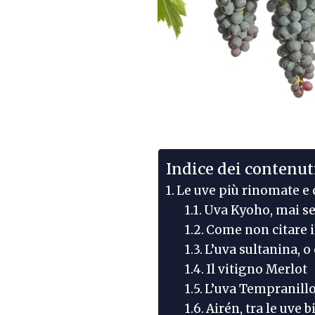
Indice dei contenut
Le uve più rinomate e 
Uva Kyoho, mai s
Come non citare i
L’uva sultanina, 
Il vitigno Merlot
L’uva Tempranill
Airén, tra le uve 