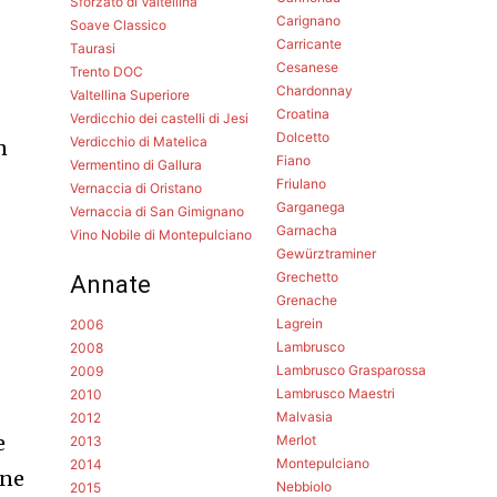
Sforzato di Valtellina
Carignano
Soave Classico
Carricante
Taurasi
Cesanese
Trento DOC
Chardonnay
Valtellina Superiore
Croatina
Verdicchio dei castelli di Jesi
Dolcetto
Verdicchio di Matelica
n
Fiano
Vermentino di Gallura
Friulano
Vernaccia di Oristano
Garganega
Vernaccia di San Gimignano
Garnacha
Vino Nobile di Montepulciano
Gewürztraminer
Grechetto
Annate
Grenache
Lagrein
2006
Lambrusco
2008
Lambrusco Grasparossa
2009
Lambrusco Maestri
2010
Malvasia
2012
e
Merlot
2013
Montepulciano
2014
ene
Nebbiolo
2015