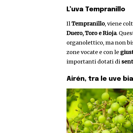
L’uva Tempranillo
Il
Tempranillo
, viene co
Duero, Toro e Rioja
. Ques
organolettico, ma non bis
zone vocate e con le
gius
importanti dotati di
sent
Airén, tra le uve b