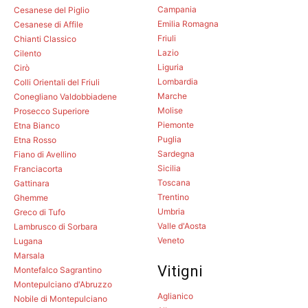
Campania
Cesanese del Piglio
Emilia Romagna
Cesanese di Affile
Friuli
Chianti Classico
Lazio
Cilento
Liguria
Cirò
Lombardia
Colli Orientali del Friuli
Marche
Conegliano Valdobbiadene
Molise
Prosecco Superiore
Piemonte
Etna Bianco
Puglia
Etna Rosso
Sardegna
Fiano di Avellino
Sicilia
Franciacorta
Toscana
Gattinara
Trentino
Ghemme
Umbria
Greco di Tufo
Valle d'Aosta
Lambrusco di Sorbara
Veneto
Lugana
Marsala
Vitigni
Montefalco Sagrantino
Montepulciano d'Abruzzo
Aglianico
Nobile di Montepulciano