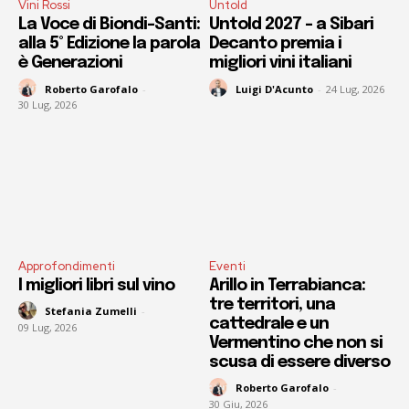
Vini Rossi
Untold
La Voce di Biondi-Santi:
Untold 2027 – a Sibari
alla 5° Edizione la parola
Decanto premia i
è Generazioni
migliori vini italiani
Roberto Garofalo
-
Luigi D'Acunto
-
24 Lug, 2026
30 Lug, 2026
Approfondimenti
Eventi
I migliori libri sul vino
Arillo in Terrabianca:
tre territori, una
Stefania Zumelli
-
cattedrale e un
09 Lug, 2026
Vermentino che non si
scusa di essere diverso
Roberto Garofalo
-
30 Giu, 2026