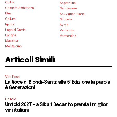
Collio
Sagrantino
Costiera Amalfitana
Sangiovese
Etna
Sauvignon Blanc
Gallura
Schiava
Irpinia
Syrah
Lago di Garda
Verdicchio
Langhe
Vermentino
Matelica
Montalcino
Articoli Simili
Vini Rossi
La Voce di Biondi-Santi: alla 5° Edizione la parola
è Generazioni
Untold
Untold 2027 – a Sibari Decanto premia i migliori
vini italiani