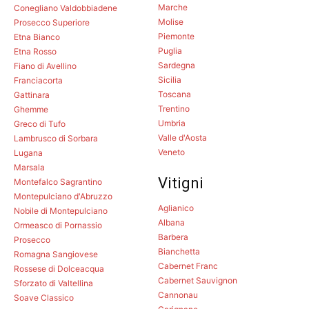
Marche
Conegliano Valdobbiadene
Molise
Prosecco Superiore
Piemonte
Etna Bianco
Puglia
Etna Rosso
Sardegna
Fiano di Avellino
Sicilia
Franciacorta
Toscana
Gattinara
Trentino
Ghemme
Umbria
Greco di Tufo
Valle d'Aosta
Lambrusco di Sorbara
Veneto
Lugana
Marsala
Vitigni
Montefalco Sagrantino
Montepulciano d'Abruzzo
Aglianico
Nobile di Montepulciano
Albana
Ormeasco di Pornassio
Barbera
Prosecco
Bianchetta
Romagna Sangiovese
Cabernet Franc
Rossese di Dolceacqua
Cabernet Sauvignon
Sforzato di Valtellina
Cannonau
Soave Classico