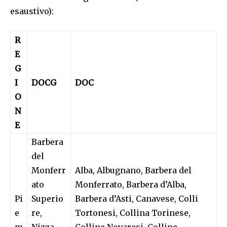
esaustivo):
R
E
G
I
DOCG
DOC
O
N
E
Barbera
del
Monferr
Alba, Albugnano, Barbera del
ato
Monferrato, Barbera d’Alba,
Pi
Superio
Barbera d’Asti, Canavese, Colli
e
re,
Tortonesi, Collina Torinese,