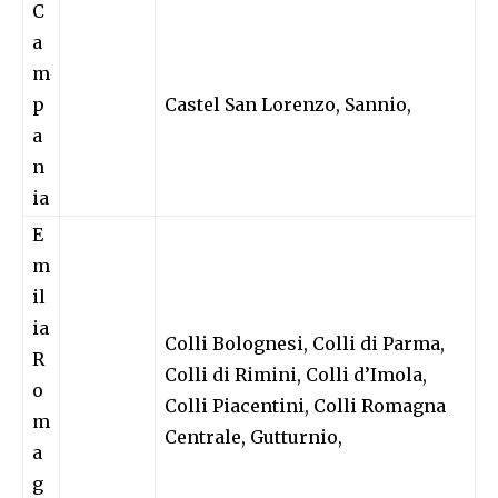
C
a
m
p
Castel San Lorenzo, Sannio,
a
n
ia
E
m
il
ia
Colli Bolognesi, Colli di Parma,
R
Colli di Rimini, Colli d’Imola,
o
Colli Piacentini, Colli Romagna
m
Centrale, Gutturnio,
a
g