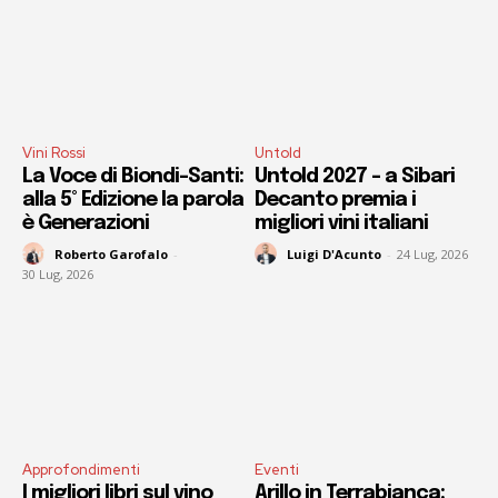
Vini Rossi
Untold
La Voce di Biondi-Santi:
Untold 2027 – a Sibari
alla 5° Edizione la parola
Decanto premia i
è Generazioni
migliori vini italiani
Roberto Garofalo
-
Luigi D'Acunto
-
24 Lug, 2026
30 Lug, 2026
Approfondimenti
Eventi
I migliori libri sul vino
Arillo in Terrabianca: