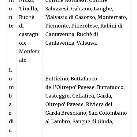
m
Nizza,
Colline Novaresi, Colline
o
Tinella,
Saluzzesi, Gabiano, Langhe,
n
Ruchè
Malvasia di Casorzo, Monferrato,
te
di
Piemonte, Pinerolese, Rubini di
castagn
Cantavenna, Ruchè di
ole
Cantavenna, Valsusa,
Monferr
ato
L
o
Botticino, Buttafuoco
m
dell’Oltrepo’ Pavese, Buttafuoco,
b
Casteggio, Cellatica, Garda,
a
Oltrepo’ Pavese, Riviera del
r
Garda Bresciano, San Colombano
di
al Lambro, Sangue di Giuda,
a