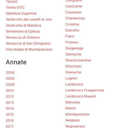
Carignano
Taurasi
Carricante
Trento DOC
Cesanese
Valtellina Superiore
Chardonnay
Verdicchio dei castelli di Jesi
Croatina
Verdicchio di Matelica
Dolcetto
Vermentino di Gallura
Fiano
Vernaccia di Oristano
Friulano
Vernaccia di San Gimignano
Garganega
Vino Nobile di Montepulciano
Garnacha
Gewürztraminer
Annate
Grechetto
Grenache
2006
Lagrein
2008
Lambrusco
2009
Lambrusco Grasparossa
2010
Lambrusco Maestri
2012
Malvasia
2013
Merlot
2014
Montepulciano
2015
Nebbiolo
2016
Negroamaro
2017