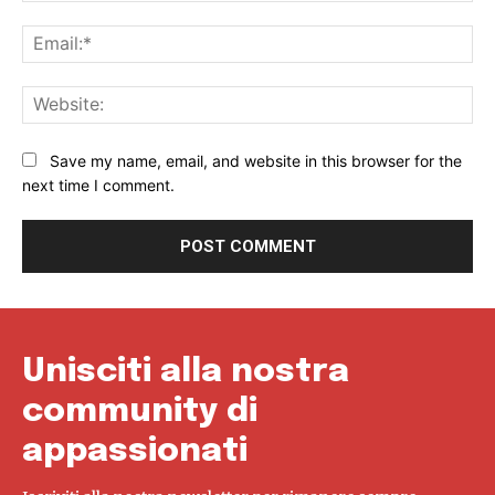
Ema
Web
Save my name, email, and website in this browser for the
next time I comment.
Unisciti alla nostra
community di
appassionati