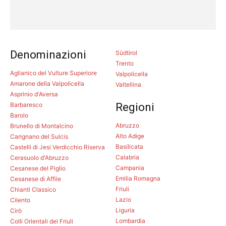
Denominazioni
Südtirol
Trento
Aglianico del Vulture Superiore
Valpolicella
Amarone della Valpolicella
Valtellina
Asprinio d'Aversa
Barbaresco
Regioni
Barolo
Abruzzo
Brunello di Montalcino
Alto Adige
Carignano del Sulcis
Basilicata
Castelli di Jesi Verdicchio Riserva
Calabria
Cerasuolo d'Abruzzo
Campania
Cesanese del Piglio
Emilia Romagna
Cesanese di Affile
Friuli
Chianti Classico
Lazio
Cilento
Liguria
Cirò
Lombardia
Colli Orientali del Friuli