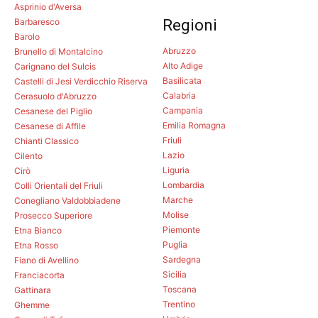
Asprinio d'Aversa
Barbaresco
Regioni
Barolo
Abruzzo
Brunello di Montalcino
Alto Adige
Carignano del Sulcis
Basilicata
Castelli di Jesi Verdicchio Riserva
Calabria
Cerasuolo d'Abruzzo
Campania
Cesanese del Piglio
Emilia Romagna
Cesanese di Affile
Friuli
Chianti Classico
Lazio
Cilento
Liguria
Cirò
Lombardia
Colli Orientali del Friuli
Marche
Conegliano Valdobbiadene
Molise
Prosecco Superiore
Piemonte
Etna Bianco
Puglia
Etna Rosso
Sardegna
Fiano di Avellino
Sicilia
Franciacorta
Toscana
Gattinara
Trentino
Ghemme