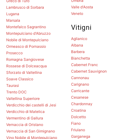
Umbria
Greco di Tufo
Valle d'Aosta
Lambrusco di Sorbara
Veneto
Lugana
Marsala
Vitigni
Montefalco Sagrantino
Montepulciano d'Abruzzo
Aglianico
Nobile di Montepulciano
Albana
Ormeasco di Pornassio
Barbera
Prosecco
Bianchetta
Romagna Sangiovese
Cabernet Franc
Rossese di Dolceacqua
Cabernet Sauvignon
Sforzato di Valtellina
Cannonau
Soave Classico
Carignano
Taurasi
Carricante
Trento DOC
Cesanese
Valtellina Superiore
Chardonnay
Verdicchio dei castelli di Jesi
Croatina
Verdicchio di Matelica
Dolcetto
Vermentino di Gallura
Fiano
Vernaccia di Oristano
Friulano
Vernaccia di San Gimignano
Garganega
Vino Nobile di Montepulciano