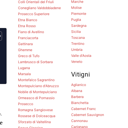
Marche
Colli Orientali del Friuli
Molise
Conegliano Valdobbiadene
Piemonte
Prosecco Superiore
Puglia
Etna Bianco
Sardegna
Etna Rosso
Sicilia
Fiano di Avellino
Toscana
Franciacorta
Trentino
Gattinara
Umbria
Ghemme
Valle d'Aosta
Greco di Tufo
Veneto
Lambrusco di Sorbara
Lugana
Vitigni
Marsala
Montefalco Sagrantino
Aglianico
Montepulciano d'Abruzzo
Albana
Nobile di Montepulciano
Barbera
Ormeasco di Pornassio
Bianchetta
Prosecco
Cabernet Franc
Romagna Sangiovese
.
Cabernet Sauvignon
Rossese di Dolceacqua
Cannonau
he
Sforzato di Valtellina
Carignano
Soave Classico