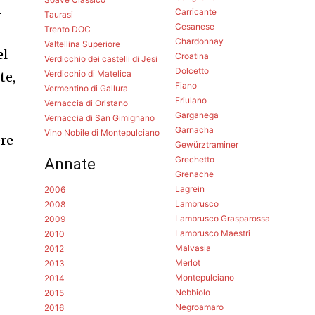
i
Carricante
Taurasi
Cesanese
Trento DOC
Chardonnay
Valtellina Superiore
el
Croatina
Verdicchio dei castelli di Jesi
Dolcetto
Verdicchio di Matelica
te,
Fiano
Vermentino di Gallura
Friulano
Vernaccia di Oristano
Garganega
Vernaccia di San Gimignano
Garnacha
Vino Nobile di Montepulciano
ere
Gewürztraminer
Grechetto
Annate
Grenache
Lagrein
2006
Lambrusco
2008
Lambrusco Grasparossa
2009
Lambrusco Maestri
2010
Malvasia
2012
Merlot
2013
Montepulciano
2014
Nebbiolo
2015
Negroamaro
2016