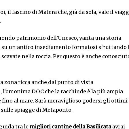
 il fascino di Matera che, già da sola, vale il viag
.
l mondo patrimonio dell’Unesco, vanta una storia
è su un antico insediamento formatosi sfruttando 
, scavate nella roccia. Per questo è anche conosciut
a zona ricca anche dal punto di vista
, l’omonima DOC che la racchiude è la più ampia
e fino al mare. Sarà meraviglioso godersi gli ottimi
a sulle spiagge di Metaponto.
guida tra le
migliori cantine della Basilicata
avrai