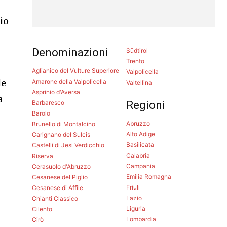
gio
Denominazioni
Südtirol
Trento
Aglianico del Vulture Superiore
Valpolicella
le
Amarone della Valpolicella
Valtellina
Asprinio d'Aversa
a
Barbaresco
Regioni
Barolo
Abruzzo
Brunello di Montalcino
Alto Adige
Carignano del Sulcis
Basilicata
Castelli di Jesi Verdicchio
Calabria
Riserva
Campania
Cerasuolo d'Abruzzo
Emilia Romagna
Cesanese del Piglio
Friuli
Cesanese di Affile
Lazio
Chianti Classico
Liguria
Cilento
Lombardia
Cirò