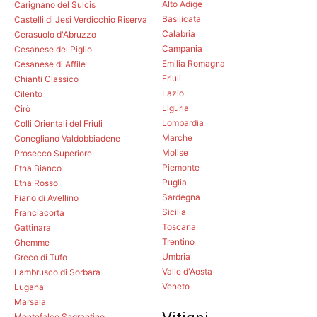
Alto Adige
Carignano del Sulcis
Basilicata
Castelli di Jesi Verdicchio Riserva
Calabria
Cerasuolo d'Abruzzo
Campania
Cesanese del Piglio
Emilia Romagna
Cesanese di Affile
Friuli
Chianti Classico
Lazio
Cilento
Liguria
Cirò
Lombardia
Colli Orientali del Friuli
Marche
Conegliano Valdobbiadene
Molise
Prosecco Superiore
Piemonte
Etna Bianco
Puglia
Etna Rosso
Sardegna
Fiano di Avellino
Sicilia
Franciacorta
Toscana
Gattinara
Trentino
Ghemme
Umbria
Greco di Tufo
Valle d'Aosta
Lambrusco di Sorbara
Veneto
Lugana
Marsala
Montefalco Sagrantino