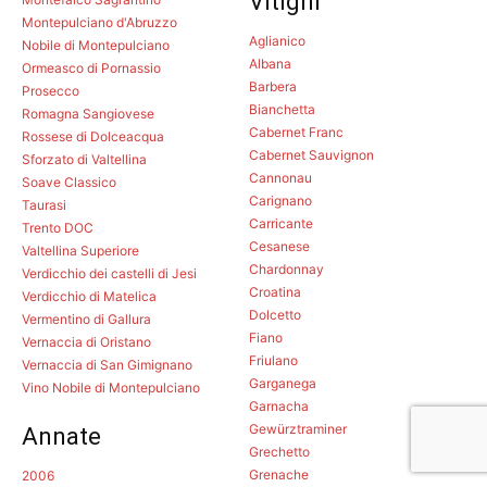
Vitigni
Montepulciano d'Abruzzo
Aglianico
Nobile di Montepulciano
Albana
Ormeasco di Pornassio
Barbera
Prosecco
Bianchetta
Romagna Sangiovese
Cabernet Franc
Rossese di Dolceacqua
Cabernet Sauvignon
Sforzato di Valtellina
Cannonau
Soave Classico
Carignano
Taurasi
Carricante
Trento DOC
Cesanese
Valtellina Superiore
Chardonnay
Verdicchio dei castelli di Jesi
Croatina
Verdicchio di Matelica
Dolcetto
Vermentino di Gallura
Fiano
Vernaccia di Oristano
Friulano
Vernaccia di San Gimignano
Garganega
Vino Nobile di Montepulciano
Garnacha
Gewürztraminer
Annate
Grechetto
Grenache
2006