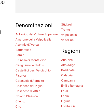
000
Denominazioni
Südtirol
Trento
l
Aglianico del Vulture Superiore
Valpolicella
Amarone della Valpolicella
Valtellina
Asprinio d'Aversa
Barbaresco
Regioni
Barolo
Abruzzo
Brunello di Montalcino
Alto Adige
Carignano del Sulcis
Basilicata
Castelli di Jesi Verdicchio
Calabria
Riserva
Campania
Cerasuolo d'Abruzzo
Emilia Romagna
Cesanese del Piglio
Friuli
Cesanese di Affile
Lazio
Chianti Classico
Liguria
Cilento
Lombardia
Cirò