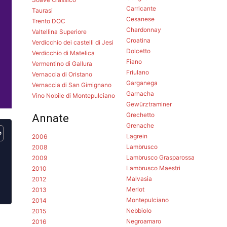
Carricante
Taurasi
Cesanese
Trento DOC
Chardonnay
Valtellina Superiore
Croatina
Verdicchio dei castelli di Jesi
Dolcetto
Verdicchio di Matelica
Fiano
Vermentino di Gallura
Friulano
Vernaccia di Oristano
Garganega
Vernaccia di San Gimignano
Garnacha
Vino Nobile di Montepulciano
Gewürztraminer
Grechetto
Annate
Grenache
Lagrein
2006
Lambrusco
2008
Lambrusco Grasparossa
2009
Lambrusco Maestri
2010
Malvasia
2012
Merlot
2013
Montepulciano
2014
Nebbiolo
2015
Negroamaro
2016