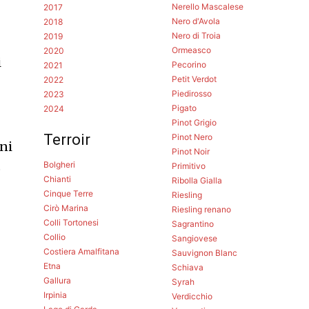
Nerello Mascalese
2017
Nero d'Avola
2018
Nero di Troia
2019
Ormeasco
2020
i
Pecorino
2021
Petit Verdot
2022
Piedirosso
2023
Pigato
2024
Pinot Grigio
Terroir
Pinot Nero
ini
Pinot Noir
Bolgheri
Primitivo
o
Chianti
Ribolla Gialla
Cinque Terre
Riesling
Cirò Marina
Riesling renano
Colli Tortonesi
Sagrantino
Collio
Sangiovese
Costiera Amalfitana
Sauvignon Blanc
Etna
Schiava
Gallura
Syrah
Irpinia
Verdicchio