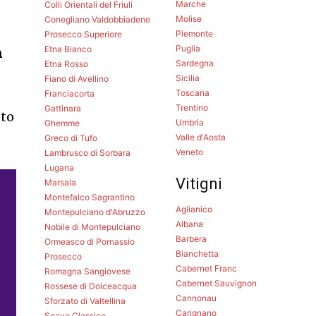
Marche
Colli Orientali del Friuli
Molise
Conegliano Valdobbiadene
Piemonte
Prosecco Superiore
Puglia
Etna Bianco
n
Sardegna
Etna Rosso
Sicilia
Fiano di Avellino
Toscana
Franciacorta
Trentino
Gattinara
nto
Umbria
Ghemme
Valle d'Aosta
Greco di Tufo
Veneto
Lambrusco di Sorbara
Lugana
Vitigni
Marsala
Montefalco Sagrantino
Aglianico
Montepulciano d'Abruzzo
Albana
Nobile di Montepulciano
Barbera
Ormeasco di Pornassio
Bianchetta
Prosecco
Cabernet Franc
Romagna Sangiovese
Cabernet Sauvignon
Rossese di Dolceacqua
Cannonau
Sforzato di Valtellina
Carignano
Soave Classico