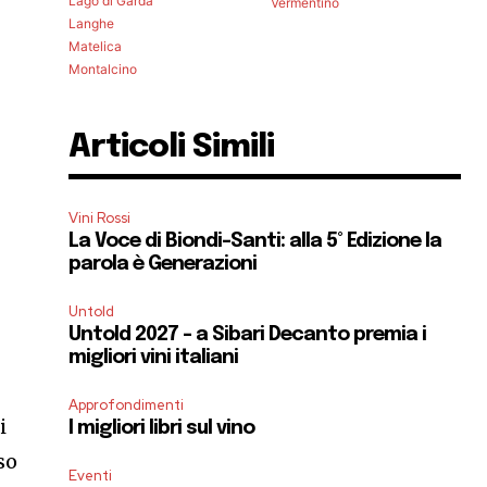
Lago di Garda
Vermentino
Langhe
Matelica
Montalcino
Articoli Simili
Vini Rossi
La Voce di Biondi-Santi: alla 5° Edizione la
parola è Generazioni
Untold
Untold 2027 – a Sibari Decanto premia i
migliori vini italiani
Approfondimenti
i
I migliori libri sul vino
so
Eventi