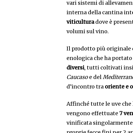
vari sistemi di allevament
interna della cantina inte
viticultura
dove è present
volumi sul vino.
Il prodotto più originale
enologica che ha portato
diversi
, tutti coltivati i
Caucaso
e del
Mediterran
d’incontro tra
oriente e 
Affinché tutte le uve ch
vengono effettuate
7 ve
vinificata singolarmente
proprie fecce fini per 2 a