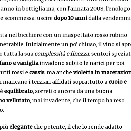
nno in bottiglia ma, con l’annata 2008, l’enologo
ore scommessa: uscire
dopo 10 anni
dalla vendemmi
nta nel bicchiere con un inaspettato rosso rubino
etrabile. Inizialmente un po’ chiuso, il vino si apr
 tutta la sua
complessità e finezza
: sentori speziat
ofano e vaniglia
invadono subito le narici per poi
rutti rossi e
cassis
, ma anche
violetta in macerazio
n mancano i terziari affidati soprattutto a
cuoio e
 è
equilibrato
, sorretto ancora da una buona
no
vellutato
, mai invadente, che il tempo ha reso
o.
 più
elegante
che potente, il che lo rende adatto