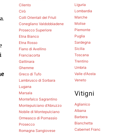
Liguria
Cilento
Lombardia
Cirò
Marche
a.
Colli Orientali del Friuli
Molise
Conegliano Valdobbiadene
Piemonte
Prosecco Superiore
Puglia
Etna Bianco
Sardegna
Etna Rosso
e
Sicilia
Fiano di Avellino
i
Toscana
Franciacorta
Trentino
Gattinara
Umbria
Ghemme
ne
Valle d'Aosta
Greco di Tufo
Veneto
Lambrusco di Sorbara
Lugana
Vitigni
Marsala
Montefalco Sagrantino
Aglianico
Montepulciano d'Abruzzo
Albana
Nobile di Montepulciano
Barbera
Ormeasco di Pornassio
Bianchetta
Prosecco
Cabernet Franc
Romagna Sangiovese