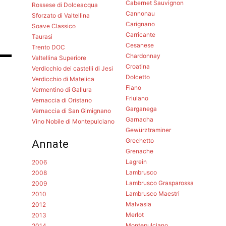
Cabernet Sauvignon
Rossese di Dolceacqua
Cannonau
Sforzato di Valtellina
Carignano
Soave Classico
Carricante
Taurasi
Cesanese
Trento DOC
Chardonnay
Valtellina Superiore
Croatina
Verdicchio dei castelli di Jesi
Dolcetto
Verdicchio di Matelica
Fiano
Vermentino di Gallura
Friulano
Vernaccia di Oristano
Garganega
Vernaccia di San Gimignano
Garnacha
Vino Nobile di Montepulciano
Gewürztraminer
Grechetto
Annate
Grenache
Lagrein
2006
Lambrusco
2008
Lambrusco Grasparossa
2009
Lambrusco Maestri
2010
Malvasia
2012
Merlot
2013
Montepulciano
2014