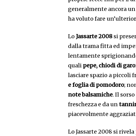
generalmente ancora un a
ha voluto fare un’ulteri
Lo
Jassarte 2008
si prese
dalla trama fitta ed impen
lentamente sprigionando
quali
pepe, chiodi di gar
lasciare spazio a piccoli f
e foglia di pomodoro
; no
note balsamiche
. Il sorso
freschezza e da un
tanni
piacevolmente aggraziat
Lo Jassarte 2008 si rivela