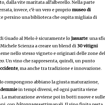
o, dalla vite maritata all’alberello. Nella parte
rrata, invece, c’è un vero e proprio
museo di
e persino una biblioteca che ospita migliaia di
 di Guado al Melo è sicuramente lo
Jassarte
: una sfi
 Michele Scienza a creare un blend di
30 vitigni
nsieme nello stesso vigneto e originari delle zone de
eo
. Un vino che rappresenta, quindi, un punto
occidente
, ma anche tra tradizione e innovazione.
e lo compongono abbiano la giusta maturazione,
ndemmie
in tempi diversi, ed ogni partita viene
. La maturazione avviene poi in botti nuove e sull
nni, con
bâtonnage
settimanali. Il vino finito resta