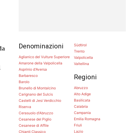
Denominazioni
Südtirol
da
Trento
Aglianico del Vulture Superiore
Valpolicella
Amarone della Valpolicella
Valtellina
l
Asprinio d'Aversa
Barbaresco
Regioni
Barolo
Abruzzo
Brunello di Montalcino
Alto Adige
Carignano del Sulcis
Basilicata
Castelli di Jesi Verdicchio
Calabria
Riserva
Campania
Cerasuolo d'Abruzzo
Emilia Romagna
Cesanese del Piglio
e
Friuli
Cesanese di Affile
Lazio
Chianti Classico