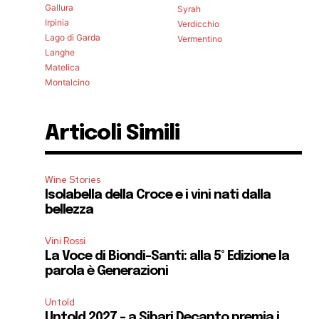
Gallura
Syrah
Irpinia
Verdicchio
Lago di Garda
Vermentino
Langhe
Matelica
Montalcino
Articoli Simili
Wine Stories
Isolabella della Croce e i vini nati dalla
bellezza
Vini Rossi
La Voce di Biondi-Santi: alla 5° Edizione la
parola è Generazioni
Untold
Untold 2027 – a Sibari Decanto premia i