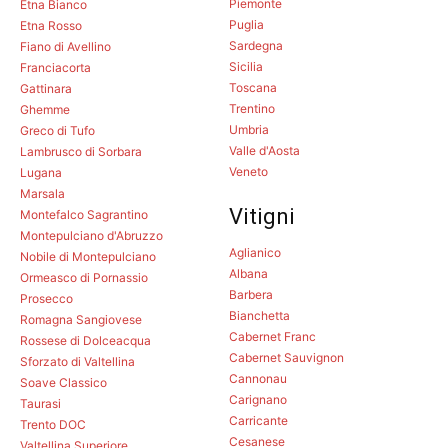
Piemonte
Etna Bianco
Puglia
Etna Rosso
Sardegna
Fiano di Avellino
Sicilia
Franciacorta
Toscana
Gattinara
Trentino
Ghemme
Umbria
Greco di Tufo
Valle d'Aosta
Lambrusco di Sorbara
Veneto
Lugana
Marsala
Vitigni
Montefalco Sagrantino
Montepulciano d'Abruzzo
Aglianico
Nobile di Montepulciano
Albana
Ormeasco di Pornassio
Barbera
Prosecco
Bianchetta
Romagna Sangiovese
Cabernet Franc
Rossese di Dolceacqua
Cabernet Sauvignon
Sforzato di Valtellina
Cannonau
Soave Classico
Carignano
Taurasi
Carricante
Trento DOC
Cesanese
Valtellina Superiore