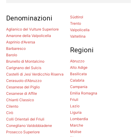
Denominazioni
Südtirol
Trento
Aglianico del Vulture Superiore
Valpolicella
Amarone della Valpolicella
Valtellina
Asprinio d'Aversa
Barbaresco
Regioni
Barolo
Abruzzo
Brunello di Montalcino
Alto Adige
Carignano del Sulcis
Basilicata
Castelli di Jesi Verdicchio Riserva
Calabria
Cerasuolo d'Abruzzo
Campania
Cesanese del Piglio
Emilia Romagna
Cesanese di Affile
Friuli
Chianti Classico
Lazio
Cilento
Liguria
Cirò
Lombardia
Colli Orientali del Friuli
Marche
Conegliano Valdobbiadene
Molise
Prosecco Superiore