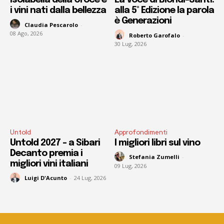
Isolabella della Croce e
La Voce di Biondi-Santi:
i vini nati dalla bellezza
alla 5° Edizione la parola
è Generazioni
Claudia Pescarolo
-
08 Ago, 2026
Roberto Garofalo
-
30 Lug, 2026
Untold
Approfondimenti
Untold 2027 – a Sibari
I migliori libri sul vino
Decanto premia i
Stefania Zumelli
-
migliori vini italiani
09 Lug, 2026
Luigi D'Acunto
-
24 Lug, 2026