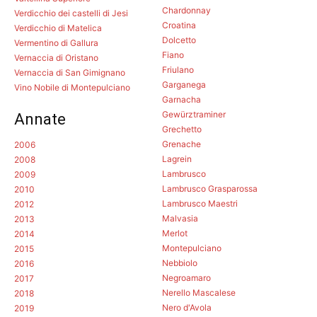
Chardonnay
Verdicchio dei castelli di Jesi
Croatina
Verdicchio di Matelica
Dolcetto
Vermentino di Gallura
Fiano
Vernaccia di Oristano
Friulano
Vernaccia di San Gimignano
Garganega
Vino Nobile di Montepulciano
Garnacha
Gewürztraminer
Annate
Grechetto
Grenache
2006
Lagrein
2008
Lambrusco
2009
Lambrusco Grasparossa
2010
Lambrusco Maestri
2012
Malvasia
2013
Merlot
2014
Montepulciano
2015
Nebbiolo
2016
Negroamaro
2017
Nerello Mascalese
2018
Nero d'Avola
2019