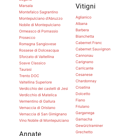
Vitigni
Marsala
Montefalco Sagrantino
Aglianico
Montepulciano d'Abruzzo
Albana
Nobile di Montepulciano
Barbera
Ormeasco di Pornassio
Bianchetta
Prosecco
Cabernet Franc
Romagna Sangiovese
Cabernet Sauvignon
Rossese di Dolceacqua
Cannonau
Sforzato di Valtellina
Carignano
Soave Classico
Carricante
Taurasi
Cesanese
Trento DOC
Chardonnay
Valtellina Superiore
Croatina
Verdicchio dei castelli di Jesi
Dolcetto
Verdicchio di Matelica
Fiano
Vermentino di Gallura
Friulano
Vernaccia di Oristano
Garganega
Vernaccia di San Gimignano
Garnacha
Vino Nobile di Montepulciano
Gewürztraminer
Grechetto
Annate