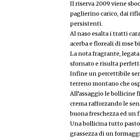
Il riserva 2009 viene sboc
paglierino carico, dai rif
persistenti.
Al naso esalta i tratti ca
acerba e floreali di rose
La nota fragrante, legata 
sfornato e risulta perfet
Infine un percettibile se
terreno montano che ospi
All’assaggio le bollicine
crema rafforzando le sen
buona freschezza ed un f
Una bollicina tutto past
grassezza di un formagg