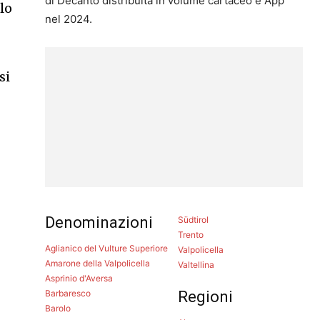
di Decanto distribuita in volume cartaceo e App
llo
nel 2024.
si
Denominazioni
Südtirol
Trento
Aglianico del Vulture Superiore
Valpolicella
Amarone della Valpolicella
Valtellina
Asprinio d'Aversa
Barbaresco
Regioni
Barolo