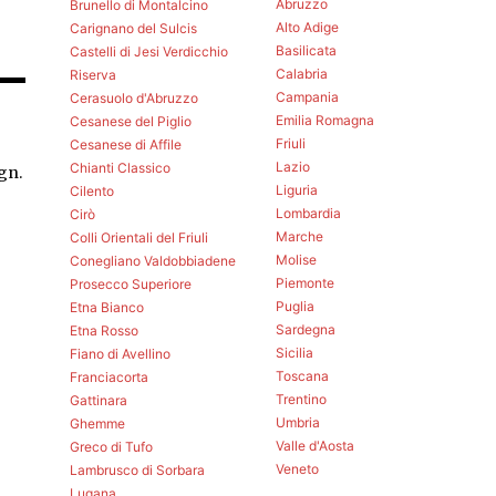
Abruzzo
Brunello di Montalcino
Alto Adige
Carignano del Sulcis
Basilicata
Castelli di Jesi Verdicchio
Calabria
Riserva
Campania
Cerasuolo d'Abruzzo
Emilia Romagna
Cesanese del Piglio
Friuli
Cesanese di Affile
Lazio
Chianti Classico
gn.
Liguria
Cilento
Lombardia
Cirò
Marche
Colli Orientali del Friuli
Molise
Conegliano Valdobbiadene
Piemonte
Prosecco Superiore
Puglia
Etna Bianco
Sardegna
Etna Rosso
Sicilia
Fiano di Avellino
Toscana
Franciacorta
Trentino
Gattinara
Umbria
Ghemme
Valle d'Aosta
Greco di Tufo
Veneto
Lambrusco di Sorbara
Lugana