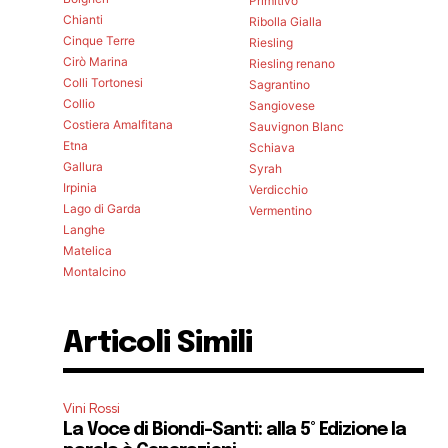
Primitivo
Chianti
Ribolla Gialla
Cinque Terre
Riesling
Cirò Marina
Riesling renano
Colli Tortonesi
Sagrantino
Collio
Sangiovese
Costiera Amalfitana
Sauvignon Blanc
Etna
Schiava
Gallura
Syrah
Irpinia
Verdicchio
Lago di Garda
Vermentino
Langhe
Matelica
Montalcino
Articoli Simili
Vini Rossi
La Voce di Biondi-Santi: alla 5° Edizione la