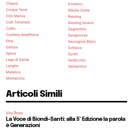
Chianti
Primitivo
Cinque Terre
Ribolla Gialla
Cirò Marina
Riesling
Colli Tortonesi
Riesling renano
Collio
Sagrantino
Costiera Amalfitana
Sangiovese
Etna
Sauvignon Blanc
Gallura
Schiava
Irpinia
Syrah
Lago di Garda
Verdicchio
Langhe
Vermentino
Matelica
Montalcino
Articoli Simili
Vini Rossi
La Voce di Biondi-Santi: alla 5° Edizione la parola
è Generazioni