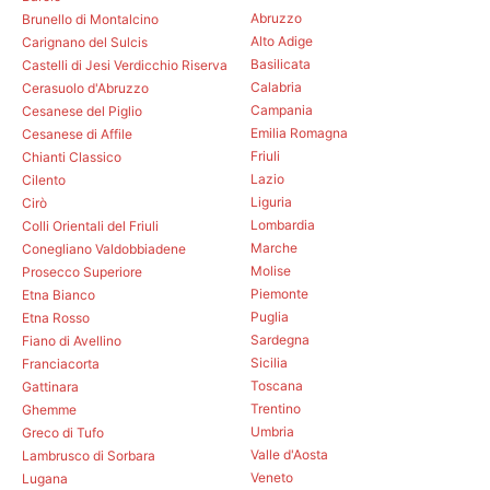
Abruzzo
Brunello di Montalcino
Alto Adige
Carignano del Sulcis
Basilicata
Castelli di Jesi Verdicchio Riserva
Calabria
Cerasuolo d'Abruzzo
Campania
Cesanese del Piglio
Emilia Romagna
Cesanese di Affile
Friuli
Chianti Classico
Lazio
Cilento
Liguria
Cirò
Lombardia
Colli Orientali del Friuli
Marche
Conegliano Valdobbiadene
Molise
Prosecco Superiore
Piemonte
Etna Bianco
Puglia
Etna Rosso
Sardegna
Fiano di Avellino
Sicilia
Franciacorta
Toscana
Gattinara
Trentino
Ghemme
Umbria
Greco di Tufo
Valle d'Aosta
Lambrusco di Sorbara
Veneto
Lugana