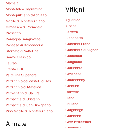
Marsala
Vitigni
Montefalco Sagrantino
Montepulciano d'Abruzzo
Aglianico
Nobile di Montepulciano
Albana
Ormeasco di Pornassio
Barbera
Prosecco
Bianchetta
Romagna Sangiovese
Cabernet Franc
Rossese di Dolceacqua
Cabernet Sauvignon
Sforzato di Valtellina
Cannonau
Soave Classico
Carignano
Taurasi
Carricante
Trento DOC
Cesanese
Valtellina Superiore
Chardonnay
Verdicchio dei castelli di Jesi
Croatina
Verdicchio di Matelica
Dolcetto
Vermentino di Gallura
Fiano
Vernaccia di Oristano
Friulano
Vernaccia di San Gimignano
Garganega
Vino Nobile di Montepulciano
Garnacha
Gewürztraminer
Annate
Grechetto