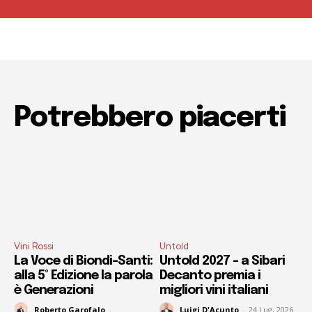
Potrebbero piacerti
Vini Rossi
Untold
La Voce di Biondi-Santi:
Untold 2027 – a Sibari
alla 5° Edizione la parola
Decanto premia i
è Generazioni
migliori vini italiani
Roberto Garofalo
-
Luigi D'Acunto
-
24 Lug, 2026