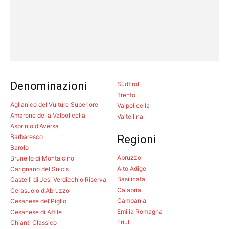
Denominazioni
Südtirol
Trento
Aglianico del Vulture Superiore
Valpolicella
Amarone della Valpolicella
Valtellina
Asprinio d'Aversa
Barbaresco
Regioni
Barolo
Abruzzo
Brunello di Montalcino
Alto Adige
Carignano del Sulcis
Basilicata
Castelli di Jesi Verdicchio Riserva
Calabria
Cerasuolo d'Abruzzo
Campania
Cesanese del Piglio
Emilia Romagna
Cesanese di Affile
Friuli
Chianti Classico