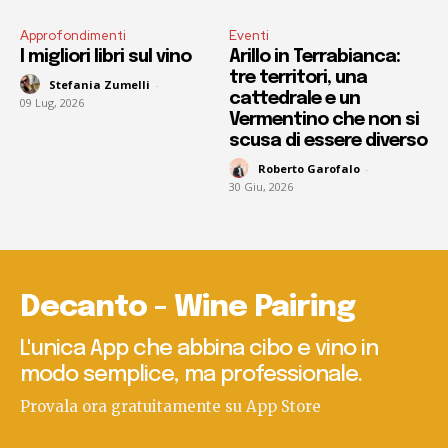
Approfondimenti
Eventi
I migliori libri sul vino
Arillo in Terrabianca:
tre territori, una
Stefania Zumelli
-
cattedrale e un
09 Lug, 2026
Vermentino che non si
scusa di essere diverso
Roberto Garofalo
-
30 Giu, 2026
Decanto - Wine Pairing
L'unica App che abbina cibo e vino in
modo semplice, ma professionale.
Provala ora gratuitamente su App Store