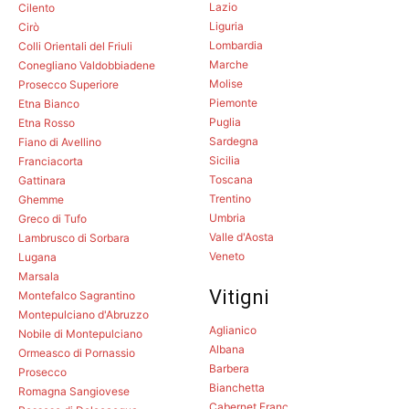
Lazio
Cilento
Liguria
Cirò
Lombardia
Colli Orientali del Friuli
Marche
Conegliano Valdobbiadene
Molise
Prosecco Superiore
Piemonte
Etna Bianco
Puglia
Etna Rosso
Sardegna
Fiano di Avellino
Sicilia
Franciacorta
Toscana
Gattinara
Trentino
Ghemme
Umbria
Greco di Tufo
Valle d'Aosta
Lambrusco di Sorbara
Veneto
Lugana
Marsala
Vitigni
Montefalco Sagrantino
Montepulciano d'Abruzzo
Aglianico
Nobile di Montepulciano
Albana
Ormeasco di Pornassio
Barbera
Prosecco
Bianchetta
Romagna Sangiovese
Cabernet Franc