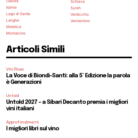
Gallura
Schiava
Irpinia
Syrah
Lago di Garda
Verdicchio
Langhe
Vermentino
Matelica
Montalcino
Articoli Simili
Vini Rossi
La Voce di Biondi-Santi: alla 5° Edizione la parola
è Generazioni
Untold
Untold 2027 – a Sibari Decanto premia i migliori
vini italiani
Approfondimenti
I migliori libri sul vino