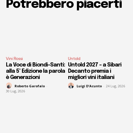
Potrebbero piacerti
Vini Rossi
Untold
La Voce di Biondi-Santi:
Untold 2027 – a Sibari
alla 5° Edizione la parola
Decanto premia i
è Generazioni
migliori vini italiani
Roberto Garofalo
-
Luigi D'Acunto
-
24 Lug, 2026
30 Lug, 2026