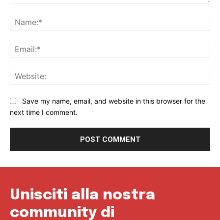
Comment:
Na
Ema
Web
Save my name, email, and website in this browser for the
next time I comment.
Unisciti alla nostra
community di