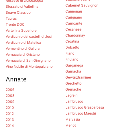
Rossese di Dolceacqua
Cabernet Sauvignon
Sforzato di Valtellina
Cannonau
Soave Classico
Carignano
Taurasi
Carricante
Trento DOC
Cesanese
Valtellina Superiore
Chardonnay
Verdicchio dei castelli di Jesi
Croatina
Verdicchio di Matelica
Dolcetto
Vermentino di Gallura
Fiano
Vernaccia di Oristano
Friulano
Vernaccia di San Gimignano
Garganega
Vino Nobile di Montepulciano
Garnacha
Gewürztraminer
Annate
Grechetto
Grenache
2006
Lagrein
2008
Lambrusco
2009
Lambrusco Grasparossa
2010
Lambrusco Maestri
2012
Malvasia
2013
Merlot
2014