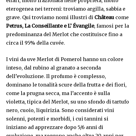
ettari, molto frazionata nelle proprietà, molto
eterogenea nei terreni: troviamo argilla, sabbia e
grave. Qui troviamo nomi illustri di
Château
come
Petrus, La Conseillante e L’ Évangile
, famosi per la
predominanza del Merlot che costituisce fino a
circa il 95% della cuvée.
I vini da uve Merlot di Pomerol hanno un colore
inteso, dal rubino al granato a seconda
dell’evoluzione. Il profumo è complesso,
dominano le tonalità scure della frutta e dei fiori,
come la prugna secca, ma l’accento è sulla
violetta, tipica del Merlot, su uno sfondo di tartufo
nero, cuoio, liquirizia. Sono considerati vini
solenni, potenti e morbidi, i cui tannini si
iniziano ad apprezzare dopo 5/6 anni di
evoluzione, ma reggono anche oltre 20 anni per