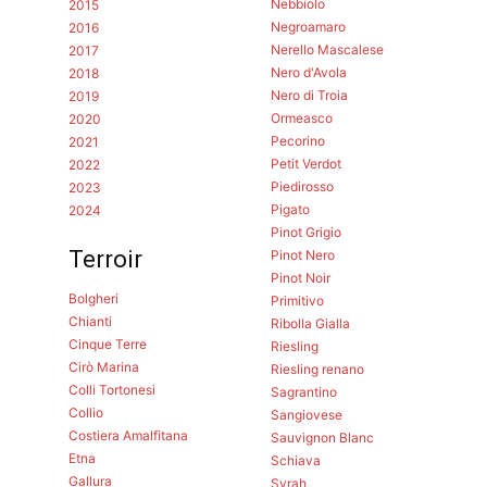
Nebbiolo
2015
Negroamaro
2016
Nerello Mascalese
2017
Nero d'Avola
2018
Nero di Troia
2019
Ormeasco
2020
Pecorino
2021
Petit Verdot
2022
Piedirosso
2023
Pigato
2024
Pinot Grigio
Terroir
Pinot Nero
Pinot Noir
Bolgheri
Primitivo
Chianti
Ribolla Gialla
Cinque Terre
Riesling
Cirò Marina
Riesling renano
Colli Tortonesi
Sagrantino
Collio
Sangiovese
Costiera Amalfitana
Sauvignon Blanc
Etna
Schiava
Gallura
Syrah