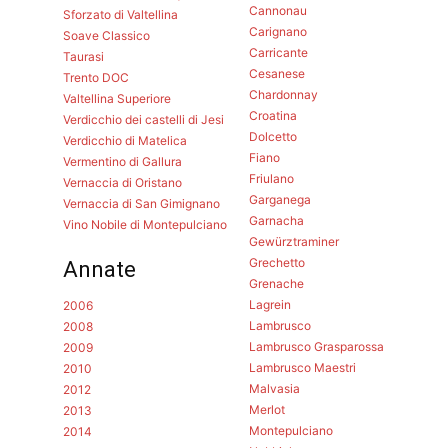
Cannonau
Sforzato di Valtellina
Carignano
Soave Classico
Carricante
Taurasi
Cesanese
Trento DOC
Chardonnay
Valtellina Superiore
Croatina
Verdicchio dei castelli di Jesi
Dolcetto
Verdicchio di Matelica
Fiano
Vermentino di Gallura
Friulano
Vernaccia di Oristano
Garganega
Vernaccia di San Gimignano
Garnacha
Vino Nobile di Montepulciano
Gewürztraminer
Grechetto
Annate
Grenache
Lagrein
2006
Lambrusco
2008
Lambrusco Grasparossa
2009
Lambrusco Maestri
2010
Malvasia
2012
Merlot
2013
Montepulciano
2014