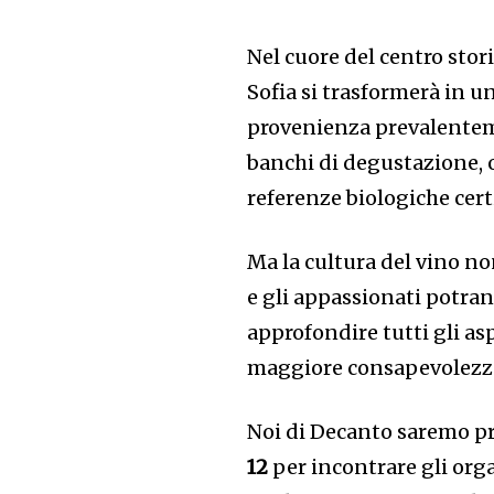
Nel cuore del centro stor
Sofia si trasformerà in u
provenienza prevalenteme
banchi di degustazione, ov
referenze biologiche certi
Ma la cultura del vino non
e gli appassionati potran
approfondire tutti gli asp
maggiore consapevolezza 
Noi di Decanto saremo pr
12
per incontrare gli orga