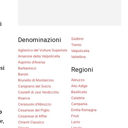
i
Denominazioni
Südtirol
Trento
Aglianico del Vulture Superiore
Valpolicella
Amarone della Valpolicella
Valtellina
Asprinio d'Aversa
si
Barbaresco
Regioni
Barolo
Abruzzo
Brunello di Montalcino
Alto Adige
Carignano del Sulcis
Basilicata
Castelli di Jesi Verdicchio
Calabria
Riserva
Campania
Cerasuolo d'Abruzzo
Emilia Romagna
Cesanese del Piglio
o
Friuli
Cesanese di Affile
e,
Lazio
Chianti Classico
Liguria