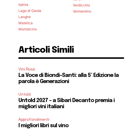
Irpinia
Verdicchio
Lago di Garda
Vermentino
Langhe
Matelica
Montalcino
Articoli Simili
Vini Rossi
La Voce di Biondi-Santi: alla 5° Edizione la
parola è Generazioni
Untold
Untold 2027 – a Sibari Decanto premia i
migliori vini italiani
Approfondimenti
I migliori libri sul vino