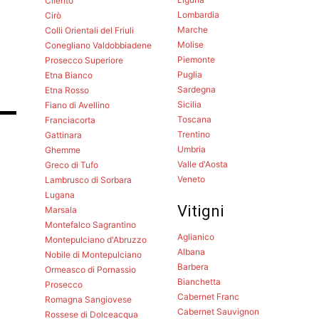
Cilento
Lombardia
Cirò
Marche
Colli Orientali del Friuli
e
Molise
Conegliano Valdobbiadene
Piemonte
Prosecco Superiore
Puglia
Etna Bianco
Sardegna
Etna Rosso
Sicilia
Fiano di Avellino
Toscana
Franciacorta
Trentino
Gattinara
Umbria
Ghemme
Valle d'Aosta
Greco di Tufo
Veneto
Lambrusco di Sorbara
Lugana
Vitigni
Marsala
Montefalco Sagrantino
Aglianico
Montepulciano d'Abruzzo
Albana
Nobile di Montepulciano
Barbera
Ormeasco di Pornassio
Bianchetta
Prosecco
Cabernet Franc
Romagna Sangiovese
Cabernet Sauvignon
Rossese di Dolceacqua