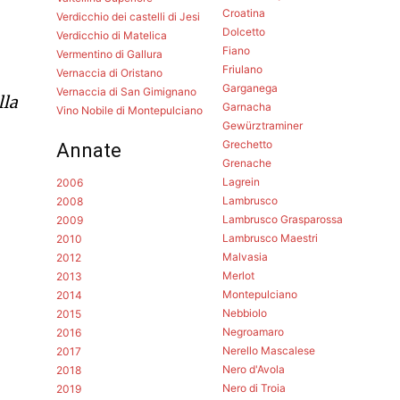
Croatina
Verdicchio dei castelli di Jesi
Dolcetto
Verdicchio di Matelica
Fiano
Vermentino di Gallura
Friulano
Vernaccia di Oristano
Garganega
Vernaccia di San Gimignano
lla
Garnacha
Vino Nobile di Montepulciano
Gewürztraminer
Grechetto
Annate
Grenache
Lagrein
2006
Lambrusco
2008
Lambrusco Grasparossa
2009
Lambrusco Maestri
2010
Malvasia
2012
Merlot
2013
Montepulciano
2014
Nebbiolo
2015
Negroamaro
2016
Nerello Mascalese
2017
Nero d'Avola
2018
Nero di Troia
2019