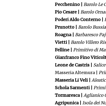
Pecchenino |
Barolo Le 
Pio Cesare |
Barolo Orna
Poderi Aldo Conterno |
Prunotto |
Barolo Bussia
Roagna |
Barbaresco Paj
Vietti |
Barolo Villero Ri
Felline |
Primitivo di M
Gianfranco Fino Viticol
Leone de Castris |
Salice
Masseria Altemura |
Pri
Masseria Li Veli |
Aleati
Schola Sarmenti |
Primi
Tormaresca |
Aglianico 
Agripunica |
Isola dei N