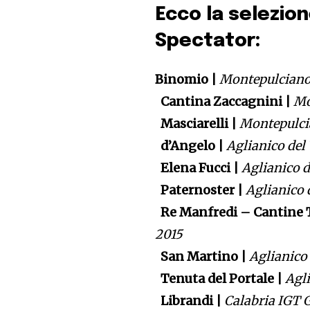
Ecco la selezio
Spectator:
Binomio |
Montepulciano
Cantina Zaccagnini |
Mo
Masciarelli |
Montepulci
d’Angelo |
Aglianico del
Elena Fucci |
Aglianico d
Paternoster |
Aglianico 
Re Manfredi – Cantine T
2015
San Martino |
Aglianico
Tenuta del Portale |
Agli
Librandi |
Calabria IGT 