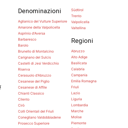
Denominazioni
Südtirol
Trento
Aglianico del Vulture Superiore
Valpolicella
Amarone della Valpolicella
Valtellina
Asprinio d'Aversa
Barbaresco
Regioni
Barolo
Abruzzo
Brunello di Montalcino
Alto Adige
Carignano del Sulcis
Basilicata
Castelli di Jesi Verdicchio
Calabria
Riserva
Campania
Cerasuolo d'Abruzzo
Emilia Romagna
Cesanese del Piglio
i
Friuli
Cesanese di Affile
Lazio
Chianti Classico
Liguria
Cilento
Lombardia
Cirò
Marche
Colli Orientali del Friuli
Molise
Conegliano Valdobbiadene
Piemonte
Prosecco Superiore