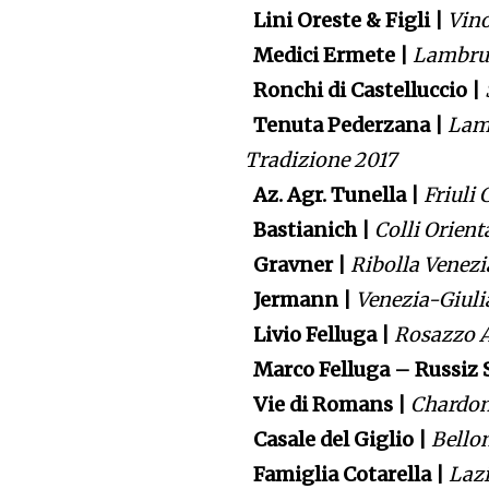
Lini Oreste & Figli |
Vin
Medici Ermete |
Lambrus
Ronchi di Castelluccio |
Tenuta Pederzana |
Lamb
Tradizione 2017
Az. Agr. Tunella |
Friuli 
Bastianich |
Colli Orient
Gravner |
Ribolla Venezi
Jermann |
Venezia-Giul
Livio Felluga |
Rosazzo A
Marco Felluga – Russiz 
Vie di Romans |
Chardon
Casale del Giglio |
Bello
Famiglia Cotarella |
Laz