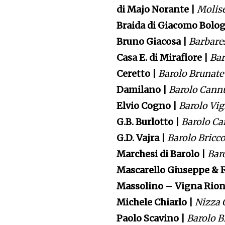
di Majo Norante |
Molise
Braida di Giacomo Bolo
Bruno Giacosa |
Barbares
Casa E. di Mirafiore |
Bar
Ceretto |
Barolo Brunate
Damilano |
Barolo Cannu
Elvio Cogno |
Barolo Vig
G.B. Burlotto |
Barolo Ca
G.D. Vajra |
Barolo Bricco
Marchesi di Barolo |
Bar
Mascarello Giuseppe & F
Massolino – Vigna Rion
Michele Chiarlo |
Nizza 
Paolo Scavino |
Barolo B