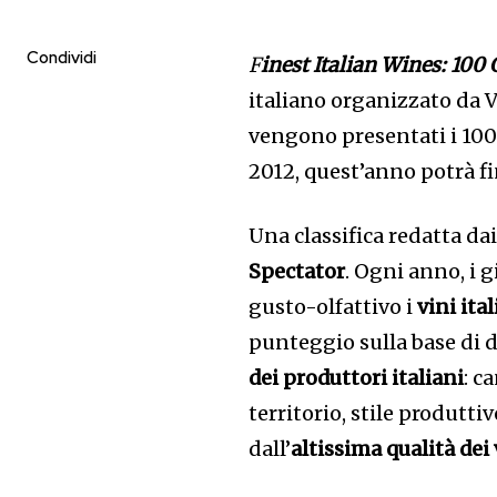
Condividi
F
inest Italian Wines: 100
italiano organizzato da V
vengono presentati i 100 
2012, quest’anno potrà f
Una classifica redatta da
Spectator
. Ogni anno, i 
gusto-olfattivo i
vini ita
punteggio sulla base di di
dei produttori italiani
: c
territorio, stile produtt
dall’
altissima qualità dei 