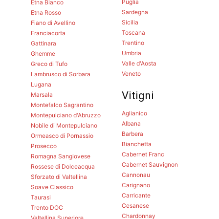
Puglia
Etna Bianco
Sardegna
Etna Rosso
Sicilia
Fiano di Avellino
Toscana
Franciacorta
Trentino
Gattinara
Umbria
Ghemme
Valle d'Aosta
Greco di Tufo
Veneto
Lambrusco di Sorbara
Lugana
Vitigni
Marsala
Montefalco Sagrantino
Aglianico
Montepulciano d'Abruzzo
Albana
Nobile di Montepulciano
Barbera
Ormeasco di Pornassio
Bianchetta
Prosecco
Cabernet Franc
Romagna Sangiovese
Cabernet Sauvignon
Rossese di Dolceacqua
Cannonau
Sforzato di Valtellina
Carignano
Soave Classico
Carricante
Taurasi
Cesanese
Trento DOC
Chardonnay
Valtellina Superiore