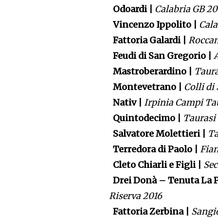
Odoardi |
Calabria GB 2
Vincenzo Ippolito |
Cala
Fattoria Galardi |
Roccam
Feudi di San Gregorio |
Mastroberardino |
Taura
Montevetrano |
Colli di
Nativ |
Irpinia Campi Ta
Quintodecimo |
Taurasi
Salvatore Molettieri |
Ta
Terredora di Paolo |
Fia
Cleto Chiarli e Figli |
Sec
Drei Donà – Tenuta La P
Riserva 2016
Fattoria Zerbina |
Sangi