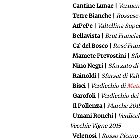
Cantine Lunae |
Verment
Terre Bianche |
Rossese 
ArPePe |
Valtellina Supe
Bellavista |
Brut Francia
Ca’ del Bosco |
Rosé Fran
Mamete Prevostini |
Sfo
Nino Negri |
Sforzato di 
Rainoldi |
Sfursat di Val
Bisci |
Verdicchio di
Mate
Garofoli |
Verdicchio dei
Il Pollenza |
Marche 201
Umani Ronchi |
Verdicch
Vecchie Vigne 2015
Velenosi |
Rosso Piceno 